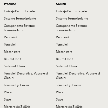
Produse
Solutii
Finisaje Pentru Fațade
Finisaje Pentru Fațade
Sisteme Termoizolante
Sisteme Termoizolante
Componente Sisteme
Componente Sisteme
Termoizolante
Termoizolante
Renovări
Renovări
Tencuieli
Tencuieli
Mecanizare
Mecanizare
Baumit Ionit
Baumit Ionit
Sistemul Klima
Sistemul Klima
Tencuieli Decorative, Vopsele și
Tencuieli Decorative, Vopsele și
Gleturi
Gleturi
Tencuieli și Tinciuri
Tencuieli și Tinciuri
Placări
Placări
Șape
Șape
Mortare de Zidărie
Mortare de Zidărie