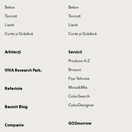
Beton
Beton
Torcret
Torcret
Lianti
Lianti
Curte și Grădină
Curte și Grădină
Arhitecți
Servicii
Produse A-Z
Broșuri
VIVA Research Park.
Fișe Tehnice
MosaikMix
Referinte
ColorSearch
ColorDesigner
Baumit Blog
GO2morrow
Companie