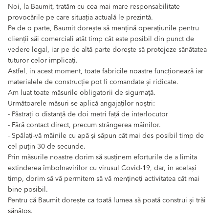
Noi, la Baumit, tratăm cu cea mai mare responsabilitate
provocările pe care situația actuală le prezintă.
Pe de o parte, Baumit dorește să mențină operațiunile pentru
clienții săi comerciali atât timp cât este posibil din punct de
vedere legal, iar pe de altă parte dorește să protejeze sănătatea
tuturor celor implicați.
Astfel, in acest moment, toate fabricile noastre funcționează iar
materialele de construcție pot fi comandate și ridicate.
Am luat toate măsurile obligatorii de sigurnață.
Următoarele măsuri se aplică angajaților noștri:
- Păstrați o distanță de doi metri față de interlocutor
- Fără contact direct, precum strângerea mâinilor.
- Spălați-vă mâinile cu apă și săpun cât mai des posibil timp de
cel puțin 30 de secunde.
Prin măsurile noastre dorim să susținem eforturile de a limita
extinderea îmbolnavirilor cu virusul Covid-19, dar, în același
timp, dorim să vă permitem să vă mențineți activitatea cât mai
bine posibil.
Pentru că Baumit dorește ca toată lumea să poată construi și trăi
sănătos.