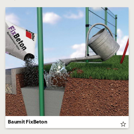
Baumit FixBeton
star_border