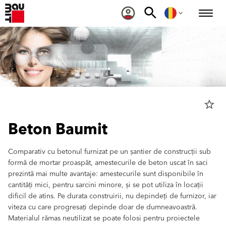
star_border
Beton Baumit
Comparativ cu betonul furnizat pe un șantier de construcții sub
formă de mortar proaspăt, amestecurile de beton uscat în saci
prezintă mai multe avantaje: amestecurile sunt disponibile în
cantități mici, pentru sarcini minore, și se pot utiliza în locații
dificil de atins. Pe durata construirii, nu depindeți de furnizor, iar
viteza cu care progresați depinde doar de dumneavoastră.
Materialul rămas neutilizat se poate folosi pentru proiectele