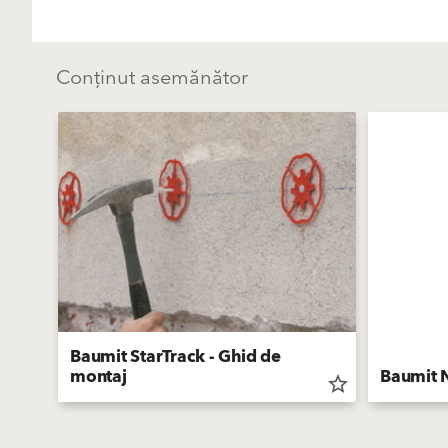
Conținut asemănător
Baumit StarTrack - Ghid de
montaj
Baumit 
star_border
star_border