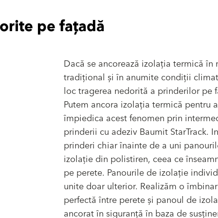
orite pe fațadă
Dacă se ancorează izolația termică în
tradițional și în anumite condiții clima
loc tragerea nedorită a prinderilor pe 
Putem ancora izolația termică pentru 
împiedica acest fenomen prin interme
prinderii cu adeziv Baumit StarTrack. I
prinderi chiar înainte de a uni panouri
izolație din polistiren, ceea ce înseam
pe perete. Panourile de izolație indivi
unite doar ulterior. Realizăm o îmbina
perfectă între perete și panoul de izola
ancorat în siguranță în baza de susține