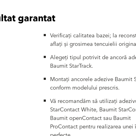
ltat garantat
Verificați calitatea bazei; la recons
aflați și grosimea tencuielii origina
Alegeți tipul potrivit de ancoră ad
Baumit StarTrack.
Montați ancorele adezive Baumit 
conform modelului prescris.
Vă recomandăm să utilizați adeziv
StarContact White, Baumit StarCo
Baumit openContact sau Baumit
ProContact pentru realizarea unei 
perfecte.