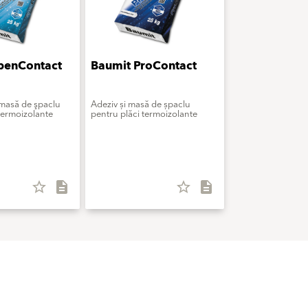
penContact
Baumit ProContact
 masă de şpaclu
Adeziv și masă de șpaclu
termoizolante
pentru plăci termoizolante
star_border
description
star_border
description