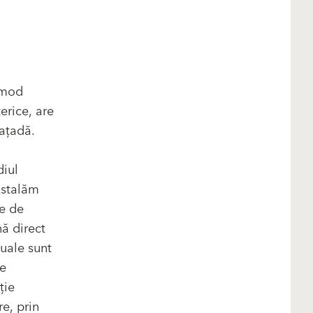
 mod
terice, are
fațadă.
a
diul
nstalăm
le de
nă direct
duale sunt
re
ție
re, prin