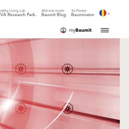
althy Living Lab
Află mai multe
3d Printer
IVA Research Park.
Baumit Blog
Bauminator
my
Baumit