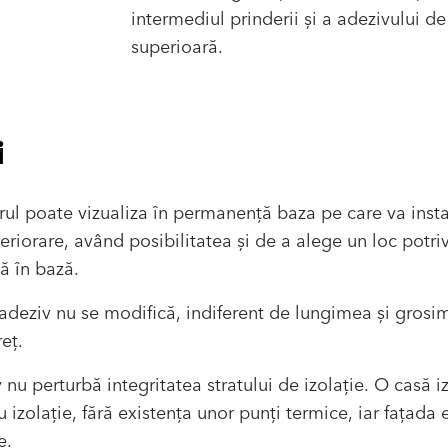
intermediul prinderii și a adezivului de
superioară.
i
ul poate vizualiza în permanență baza pe care va insta
eriorare, având posibilitatea și de a alege un loc potrivi
tă în bază.
 adeziv nu se modifică, indiferent de lungimea și grosi
eț.
 nu perturbă integritatea stratului de izolație. O casă i
 izolație, fără existența unor punți termice, iar fațada 
e.