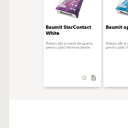
Baumit StarContact
Baumit o
White
Adeziv alb și masă de șpaclu
Adeziv alb şi
pentru plăci termoizolante
pentru plăci 
star_border
description