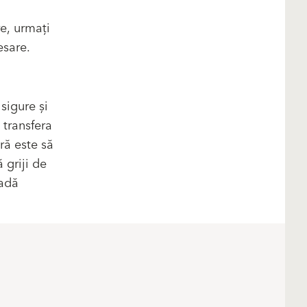
e, urmați
esare.
sigure și
 transfera
ră este să
 griji de
oadă