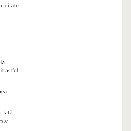
 calitate
la
t astfel
mea
zolată
este