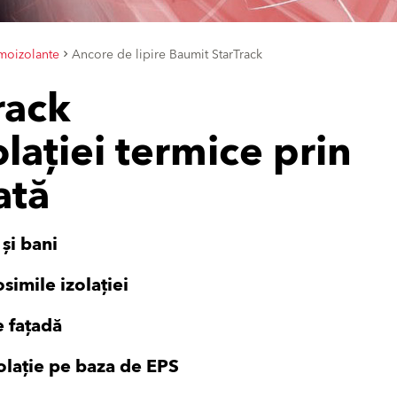
moizolante
Ancore de lipire Baumit StarTrack
rack
lației termice prin
ată
și bani
simile izolației
e fațadă
olație pe baza de EPS