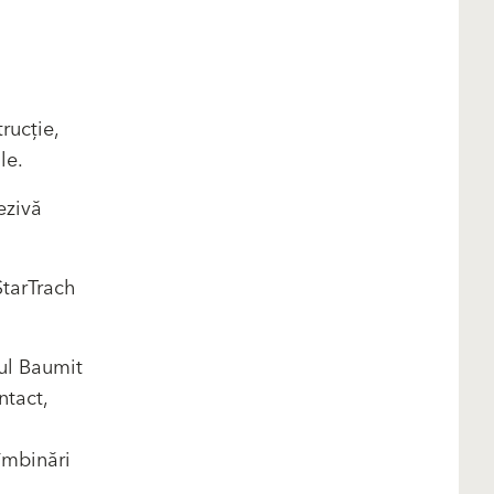
trucție,
le.
ezivă
StarTrach
ul Baumit
ntact,
îmbinări