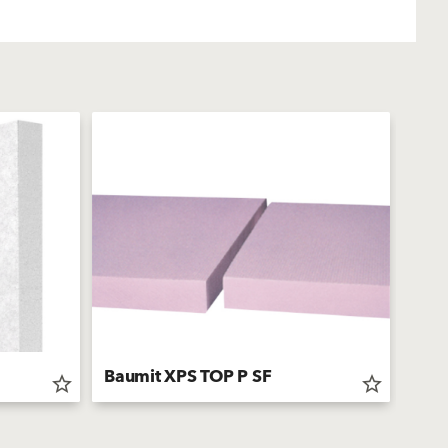
Baumit XPS TOP P SF
Baum
star_border
star_border