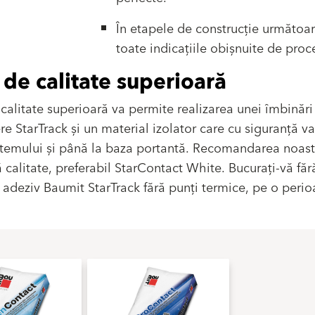
În etapele de construcție următoar
toate indicațiile obișnuite de proc
 de calitate superioară
calitate superioară va permite realizarea unei îmbinări 
e StarTrack și un material izolator care cu siguranță va
sistemului și până la baza portantă. Recomandarea noast
ă calitate, preferabil StarContact White. Bucurați-vă fără
u adeziv Baumit StarTrack fără punți termice, pe o peri