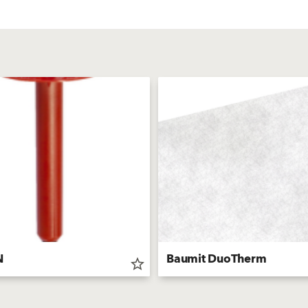
N
Baumit DuoTherm
star_border