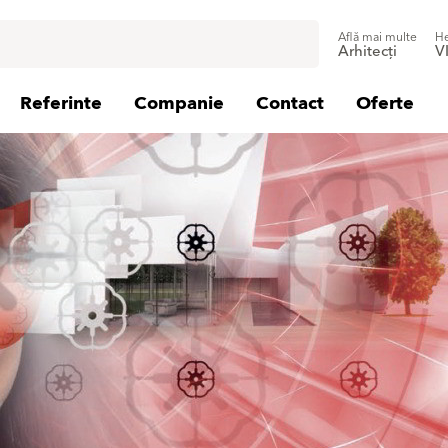
Află mai multe
He
Arhitecți
V
Referinte
Companie
Contact
Oferte