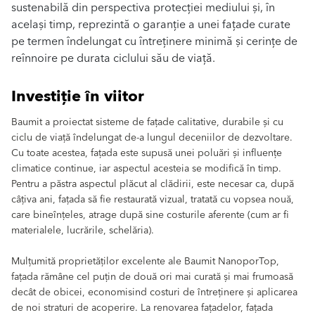
sustenabilă din perspectiva protecției mediului și, în
același timp, reprezintă o garanție a unei fațade curate
pe termen îndelungat cu întreținere minimă și cerințe de
reînnoire pe durata ciclului său de viață.
Investiție în viitor
Baumit a proiectat sisteme de fațade calitative, durabile și cu
ciclu de viață îndelungat de-a lungul deceniilor de dezvoltare.
Cu toate acestea, fațada este supusă unei poluări și influențe
climatice continue, iar aspectul acesteia se modifică în timp.
Pentru a păstra aspectul plăcut al clădirii, este necesar ca, după
câțiva ani, fațada să fie restaurată vizual, tratată cu vopsea nouă,
care bineînțeles, atrage după sine costurile aferente (cum ar fi
materialele, lucrările, schelăria).
Mulțumită proprietăților excelente ale Baumit NanoporTop,
fațada rămâne cel puțin de două ori mai curată și mai frumoasă
decât de obicei, economisind costuri de întreținere și aplicarea
de noi straturi de acoperire. La renovarea fațadelor, fațada