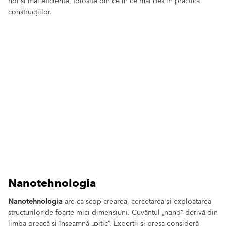
noi și mai eficiente, folosite din ce în ce mai des în practica
construcțiilor.
Nanotehnologia
Nanotehnologia
are ca scop crearea, cercetarea și exploatarea
structurilor de foarte mici dimensiuni. Cuvântul „nano” derivă din
limba greacă și înseamnă „pitic”. Experții și presa consideră