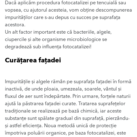
Dacă aplicăm procedura fotocatalizei pe tencuială sau
vopsea, cu ajutorul acesteia, vom obține descompunerea
impurităților care s-au depus cu succes pe suprafața
acestora.
Un alt factor important este că bacteriile, algele,
ciupercile și alte organisme microbiologice se
degradează sub influența fotocatalizei!
Curățarea fațadei
Impuritățile și algele rămân pe suprafața fațadei în formă
inactivă, de unde ploaia, umezeala, soarele, vântul și
fluxul de aer sunt îndepărtate. Prin urmare, forțele naturii
ajută la păstrarea fațadei curate. Tratarea suprafețelor
tradiționale se realizează pe bază chimică, iar aceste
substanțe sunt spălate gradual din suprafață, pierzându-
și astfel eficiența. Noua metodă unică de protecție
împotriva poluării organice, pe baza fotocatalizei, este