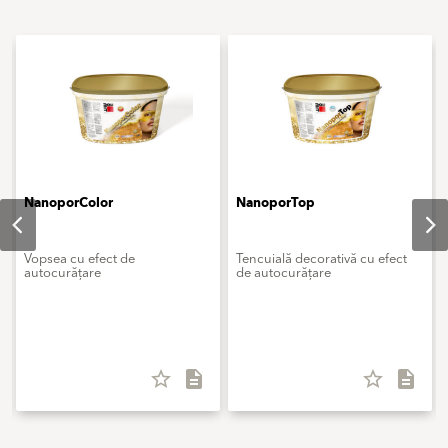
NanoporColor
NanoporTop
Vopsea cu efect de
Tencuială decorativă cu efect
autocurățare
de autocurățare
star_border
description
star_border
description