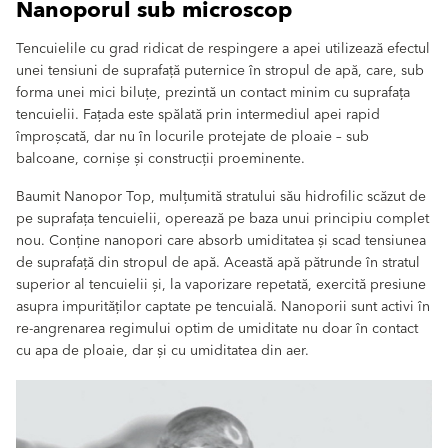
Nanoporul sub microscop
Tencuielile cu grad ridicat de respingere a apei utilizează efectul
unei tensiuni de suprafață puternice în stropul de apă, care, sub
forma unei mici biluțe, prezintă un contact minim cu suprafața
tencuielii. Fațada este spălată prin intermediul apei rapid
împroșcată, dar nu în locurile protejate de ploaie – sub
balcoane, cornișe și construcții proeminente.
Baumit Nanopor Top, mulțumită stratului său hidrofilic scăzut de
pe suprafața tencuielii, operează pe baza unui principiu complet
nou. Conține nanopori care absorb umiditatea și scad tensiunea
de suprafață din stropul de apă. Această apă pătrunde în stratul
superior al tencuielii și, la vaporizare repetată, exercită presiune
asupra impurităților captate pe tencuială. Nanoporii sunt activi în
re-angrenarea regimului optim de umiditate nu doar în contact
cu apa de ploaie, dar și cu umiditatea din aer.