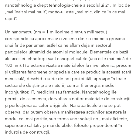
nanotehnologia drept tehnologia-cheie a secolului 21. În loc de
„mai înalt și mai mult”, motto-ul este „mai mic, din ce în ce mai
rapid”.
Un nanometru (nm = 1 milionime dintr-un milimetru)
corespunde cu aproximativ o zecime dintr-o miime a grosimii
unui fir de păr uman, astfel că ne aflăm deja în sectorul
particulelor ultramici de atomi și molecule. Elementele de bază
ale acestei tehnologii sunt nanoparticulele (una este mai mică de
100 nm). Proiectarea vizată a materialelor la nivel atomic, precum
și utilizarea fenomenelor speciale care se produc la această scară
minusculă, deschid o serie de noi posibilități aproape în toate
sectoarele de științe ale naturii, cum ar fi energia, mediul
înconjurător, IT, medicină sau farmacie. Nanotehnologiile
permit, de asemenea, dezvoltarea noilor materiale de construcții
și perfecționarea celor originale. Nanoparticulele nu se pot
observa, dar putem observa manifestarea acțiunilor acestora la
modul cel mai pozitiv, sub forma unor soluții noi, mai eficiente,
superioare calitativ și mai durabile, folosite preponderent în
industria de construcții.