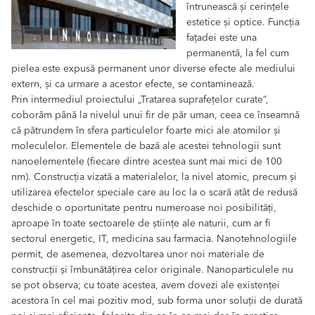
întrunească și cerințele
estetice și optice. Funcția
fațadei este una
permanentă, la fel cum
pielea este expusă permanent unor diverse efecte ale mediului
extern, și ca urmare a acestor efecte, se contaminează.
Prin intermediul proiectului „Tratarea suprafețelor curate“,
coborâm până la nivelul unui fir de păr uman, ceea ce înseamnă
că pătrundem în sfera particulelor foarte mici ale atomilor și
moleculelor. Elementele de bază ale acestei tehnologii sunt
nanoelementele (fiecare dintre acestea sunt mai mici de 100
nm). Construcția vizată a materialelor, la nivel atomic, precum și
utilizarea efectelor speciale care au loc la o scară atât de redusă
deschide o oportunitate pentru numeroase noi posibilități,
aproape în toate sectoarele de științe ale naturii, cum ar fi
sectorul energetic, IT, medicina sau farmacia. Nanotehnologiile
permit, de asemenea, dezvoltarea unor noi materiale de
construcții și îmbunătățirea celor originale. Nanoparticulele nu
se pot observa; cu toate acestea, avem dovezi ale existenței
acestora în cel mai pozitiv mod, sub forma unor soluții de durată