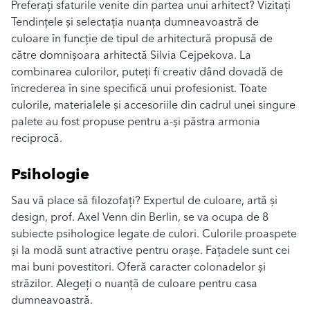
Preferați sfaturile venite din partea unui arhitect? Vizitați
Tendințele și selectația nuanța dumneavoastră de
culoare în funcție de tipul de arhitectură propusă de
către domnișoara arhitectă Silvia Cejpekova. La
combinarea culorilor, puteți fi creativ dând dovadă de
încrederea în sine specifică unui profesionist. Toate
culorile, materialele și accesoriile din cadrul unei singure
palete au fost propuse pentru a-și păstra armonia
reciprocă.
Psihologie
Sau vă place să filozofați? Expertul de culoare, artă și
design, prof. Axel Venn din Berlin, se va ocupa de 8
subiecte psihologice legate de culori. Culorile proaspete
și la modă sunt atractive pentru orașe. Fațadele sunt cei
mai buni povestitori. Oferă caracter colonadelor și
străzilor. Alegeți o nuanță de culoare pentru casa
dumneavoastră.