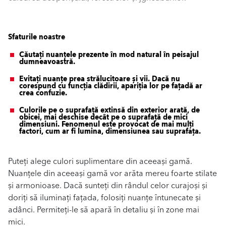
Sfaturile noastre
Căutați nuanțele prezente în mod natural în peisajul
dumneavoastră.
Evitați nuanțe prea strălucitoare și vii. Dacă nu
corespund cu funcția clădirii, apariția lor pe fațadă ar
crea confuzie.
Culorile pe o suprafață extinsă din exterior arată, de
obicei, mai deschise decât pe o suprafață de mici
dimensiuni. Fenomenul este provocat de mai mulți
factori, cum ar fi lumina, dimensiunea sau suprafața.
Puteți alege culori suplimentare din aceeași gamă.
Nuanțele din aceeași gamă vor arăta mereu foarte stilate
și armonioase. Dacă sunteți din rândul celor curajoși și
doriți să iluminați fațada, folosiți nuanțe întunecate și
adânci. Permiteți-le să apară în detaliu și în zone mai
mici.