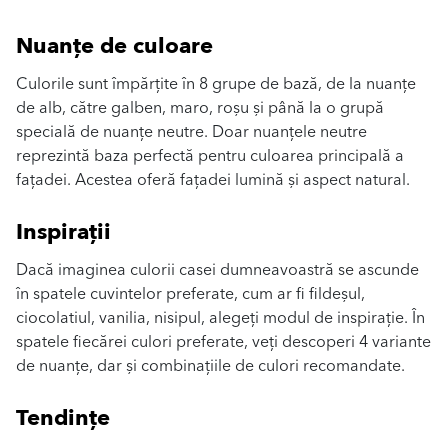
Nuanțe de culoare
Culorile sunt împărțite în 8 grupe de bază, de la nuanțe
de alb, către galben, maro, roșu și până la o grupă
specială de nuanțe neutre. Doar nuanțele neutre
reprezintă baza perfectă pentru culoarea principală a
fațadei. Acestea oferă fațadei lumină și aspect natural.
Inspirații
Dacă imaginea culorii casei dumneavoastră se ascunde
în spatele cuvintelor preferate, cum ar fi fildeșul,
ciocolatiul, vanilia, nisipul, alegeți modul de inspirație. În
spatele fiecărei culori preferate, veți descoperi 4 variante
de nuanțe, dar și combinațiile de culori recomandate.
Tendințe