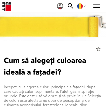
star_border
Cum să alegeți culoarea
ideală a fațadei?
Începeți cu alegerea culorii principale a fațadei, după
care căutați culori suplimentare. Puteți găsi inspirație
oriunde. Este destul să vă opriți și să priviți în jur. Selecția
de culori este afectată nu doar de peisaj, dar și de
culoarea acoperișului, ferestrelor și jgheaburilor.