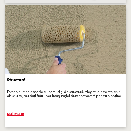
Mostre trimise direct către locuința dumneavoastră
Decideți correct. Comandați mostre pregătite de ștucuri de fațade pe
plăci. Acasă, apropiați-le de fațada sau ferestrele dumneavoastră și
imaginați-vă...
Comandați monstre
Structură
Fațada nu ține doar de culoare, ci și de structură. Alegeți dintre structuri
obișnuite, sau dați frâu liber imaginației dumneavoastră pentru a obține
...
Mai multe