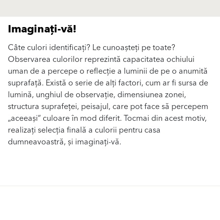
Imaginați-vă!
Câte culori identificați? Le cunoașteți pe toate?
Observarea culorilor reprezintă capacitatea ochiului
uman de a percepe o reflecție a luminii de pe o anumită
suprafață. Există o serie de alți factori, cum ar fi sursa de
lumină, unghiul de observație, dimensiunea zonei,
structura suprafeței, peisajul, care pot face să percepem
„aceeași” culoare în mod diferit. Tocmai din acest motiv,
realizați selecția finală a culorii pentru casa
dumneavoastră, și imaginați-vă.
Conținut asemănător