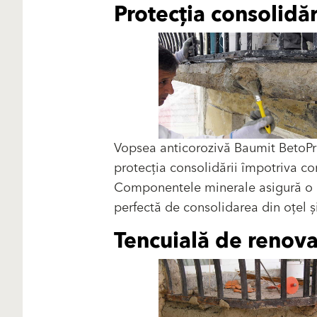
Protecția consolidăr
Vopsea anticorozivă Baumit BetoPr
protecția consolidării împotriva cor
Componentele minerale asigură o l
perfectă de consolidarea din oțel ș
Tencuială de renov