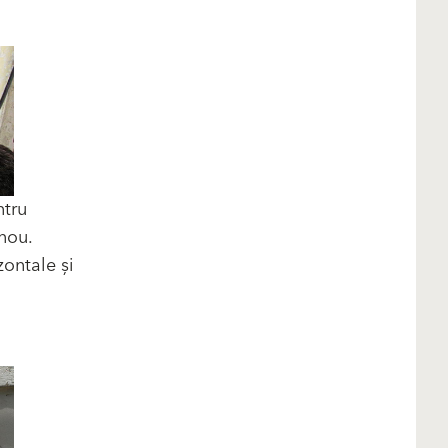
ntru
 nou.
zontale și