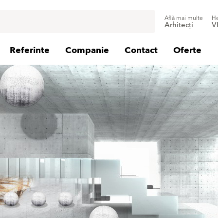
Află mai multe
He
Arhitecți
V
Referinte
Companie
Contact
Oferte