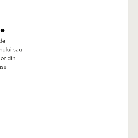
te
 de
nului sau
lor din
use