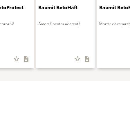
etoProtect
Baumit BetoHaft
Baumit BetoF
icorozivă
Amorsă pentru aderență
Mortar de reparați
star_border
description
star_border
description