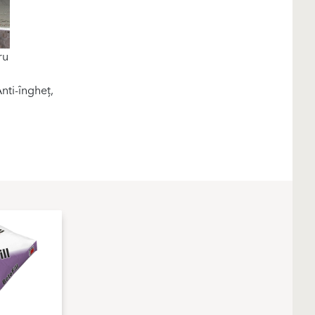
ru
nti-îngheț,