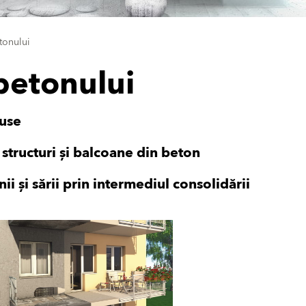
tonului
betonului
duse
structuri și balcoane din beton
ii și sării prin intermediul consolidării