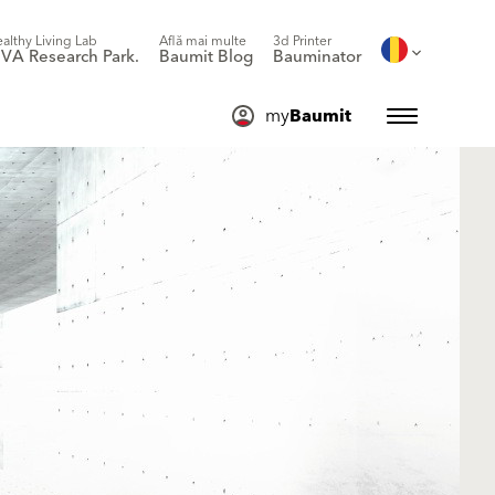
althy Living Lab
Află mai multe
3d Printer
IVA Research Park.
Baumit Blog
Bauminator
my
Baumit