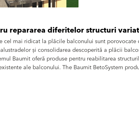
 repararea diferitelor structuri varia
e cel mai ridicat la plăcile balconului sunt porovocate
lustradelor și consolidarea descoperită a plăcii balco
temul Baumit oferă produse pentru reabilitarea structuri
r existente ale balconului. The Baumit BetoSystem prod