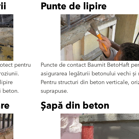
ii
Punte de lipire
otect pentru
Puncte de contact Baumit BetoHaft pe
oziunii.
asigurarea legăturii betonului vechi și
ipire
Pentru structuri din beton verticale, ori
i beton.
suprapuse.
are
Șapă din beton