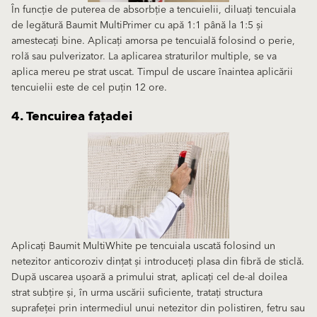
În funcție de puterea de absorbție a tencuielii, diluați tencuiala
de legătură Baumit MultiPrimer cu apă 1:1 până la 1:5 și
amestecați bine. Aplicați amorsa pe tencuială folosind o perie,
rolă sau pulverizator. La aplicarea straturilor multiple, se va
aplica mereu pe strat uscat. Timpul de uscare înaintea aplicării
tencuielii este de cel puțin 12 ore.
4. Tencuirea fațadei
Aplicați Baumit MultiWhite pe tencuiala uscată folosind un
netezitor anticoroziv dințat și introduceți plasa din fibră de sticlă.
După uscarea ușoară a primului strat, aplicați cel de-al doilea
strat subțire și, în urma uscării suficiente, tratați structura
suprafeței prin intermediul unui netezitor din polistiren, fetru sau