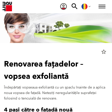
star_border
Renovarea fațadelor –
vopsea exfoliantă
Îndepărtați vopseaua exfoliantă cu un șpaclu înainte de a aplica
noua vopsea de fațadă. Neteziți neregularitățile suprafeței
folosind o tencuială de renovare.
4 pași către o fațadă nouă