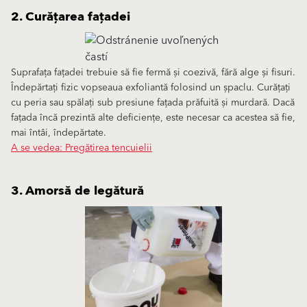
2. Curățarea fațadei
Suprafața fațadei trebuie să fie fermă și coezivă, fără alge și fisuri.
Îndepărtați fizic vopseaua exfoliantă folosind un șpaclu. Curățați
cu peria sau spălați sub presiune fațada prăfuită și murdară. Dacă
fațada încă prezintă alte deficiențe, este necesar ca acestea să fie,
mai întâi, îndepărtate.
A se vedea: Pregătirea tencuielii
3. Amorsă de legătură