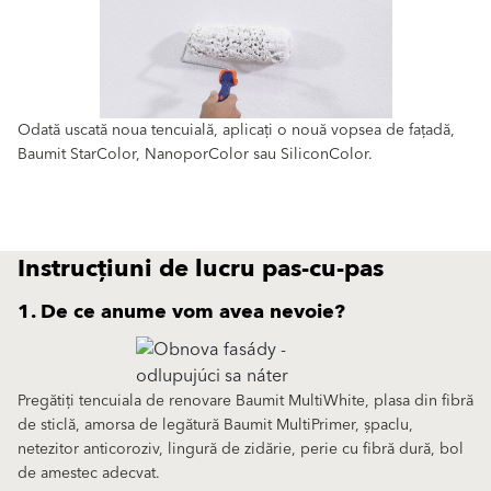
Odată uscată noua tencuială, aplicați o nouă vopsea de fațadă,
Baumit StarColor, NanoporColor sau SiliconColor.
Instrucțiuni de lucru pas-cu-pas
1. De ce anume vom avea nevoie?
Pregătiți tencuiala de renovare Baumit MultiWhite, plasa din fibră
de sticlă, amorsa de legătură Baumit MultiPrimer, șpaclu,
netezitor anticoroziv, lingură de zidărie, perie cu fibră dură, bol
de amestec adecvat.