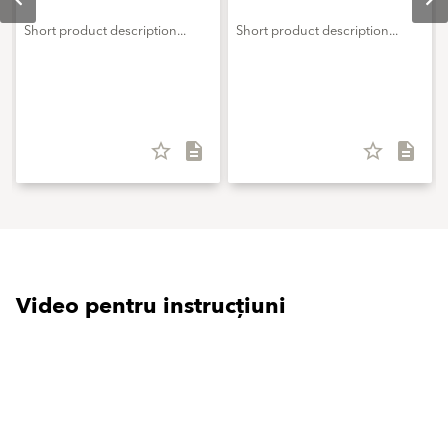
Short product description...
Short product description...
star_border
description
star_border
description
Video pentru instrucțiuni