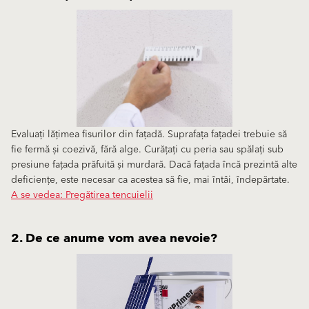
Evaluați lățimea fisurilor din fațadă. Suprafața fațadei trebuie să
fie fermă și coezivă, fără alge. Curățați cu peria sau spălați sub
presiune fațada prăfuită și murdară. Dacă fațada încă prezintă alte
deficiențe, este necesar ca acestea să fie, mai întâi, îndepărtate.
A se vedea: Pregătirea tencuielii
2. De ce anume vom avea nevoie?