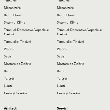
Tencuieli
Tencuieli
Mecanizare
Mecanizare
Baumit Ionit
Baumit Ionit
Sistemul Klima
Sistemul Klima
Tencuieli Decorative, Vopsele și
Tencuieli Decorative, Vopsele și
Gleturi
Gleturi
Tencuieli și Tinciuri
Tencuieli și Tinciuri
Placări
Placări
Șape
Șape
Mortare de Zidărie
Mortare de Zidărie
Beton
Beton
Torcret
Torcret
Lianti
Lianti
Curte și Grădină
Curte și Grădină
Arhitecți
Servicii