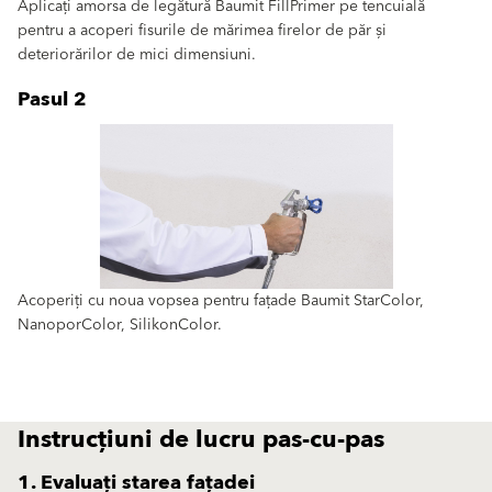
Aplicați amorsa de legătură Baumit FillPrimer pe tencuială
pentru a acoperi fisurile de mărimea firelor de păr și
deteriorărilor de mici dimensiuni.
Pasul 2
Acoperiți cu noua vopsea pentru fațade Baumit StarColor,
NanoporColor, SilikonColor.
Instrucțiuni de lucru pas-cu-pas
1. Evaluați starea fațadei