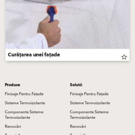
Curățarea unei fațade
star_border
Produse
Solutii
Finisaje Pentru Fațade
Finisaje Pentru Fațade
Sisteme Termoizolante
Sisteme Termoizolante
Componente Sisteme
Componente Sisteme
Termoizolante
Termoizolante
Renovări
Renovări