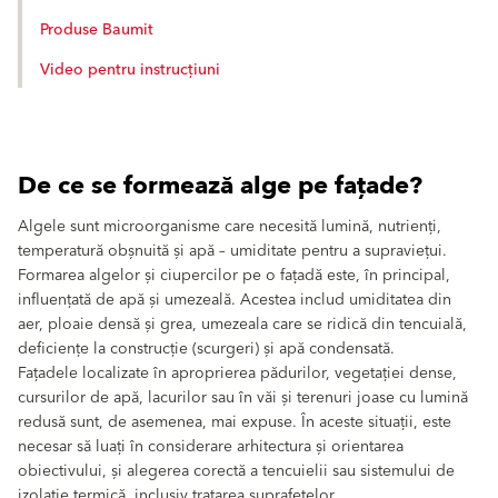
Produse Baumit
Video pentru instrucțiuni
De ce se formează alge pe fațade?
Algele sunt microorganisme care necesită lumină, nutrienți,
temperatură obșnuită și apă – umiditate pentru a supraviețui.
Formarea algelor și ciupercilor pe o fațadă este, în principal,
influențată de apă și umezeală. Acestea includ umiditatea din
aer, ploaie densă și grea, umezeala care se ridică din tencuială,
deficiențe la construcție (scurgeri) și apă condensată.
Fațadele localizate în aproprierea pădurilor, vegetației dense,
cursurilor de apă, lacurilor sau în văi și terenuri joase cu lumină
redusă sunt, de asemenea, mai expuse. În aceste situații, este
necesar să luați în considerare arhitectura și orientarea
obiectivului, și alegerea corectă a tencuielii sau sistemului de
izolație termică, inclusiv tratarea suprafețelor.