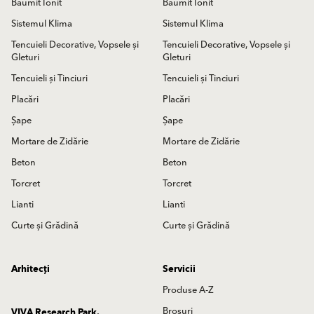
Baumit Ionit
Baumit Ionit
Sistemul Klima
Sistemul Klima
Tencuieli Decorative, Vopsele și
Tencuieli Decorative, Vopsele și
Gleturi
Gleturi
Tencuieli și Tinciuri
Tencuieli și Tinciuri
Placări
Placări
Șape
Șape
Mortare de Zidărie
Mortare de Zidărie
Beton
Beton
Torcret
Torcret
Lianti
Lianti
Curte și Grădină
Curte și Grădină
Arhitecți
Servicii
Produse A-Z
Broșuri
VIVA Research Park.