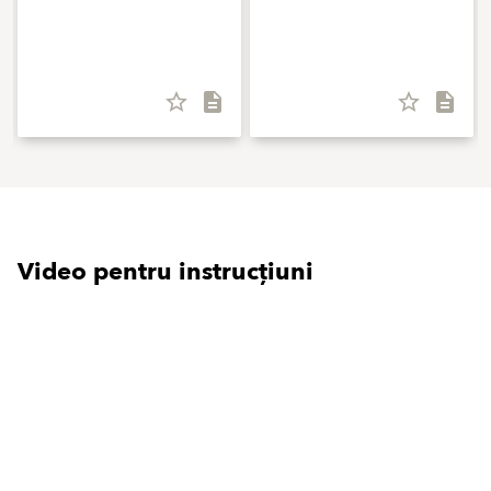
star_border
description
star_border
description
Video pentru instrucțiuni