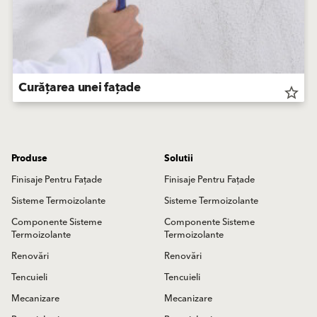
Curățarea unei fațade
star_border
Produse
Solutii
Finisaje Pentru Fațade
Finisaje Pentru Fațade
Sisteme Termoizolante
Sisteme Termoizolante
Componente Sisteme
Componente Sisteme
Termoizolante
Termoizolante
Renovări
Renovări
Tencuieli
Tencuieli
Mecanizare
Mecanizare