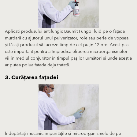
Aplicați produsului antifungic Baumit FungoFluid pe o fațadă
murdară cu ajutorul unui pulverizator, role sau perie de vopsea,
și lăsați produsul să lucreze timp de cel puțin 12 ore. Acest pas
este important pentru a împiedica eliberea microorganismelor
vii în mediul conjurător în timpul pașilor următori și unde aceștia
ar putea polua fațada deja tratată.
3. Curățarea fațadei
Îndepărtați mecanic impuritățile și microorganismele de pe