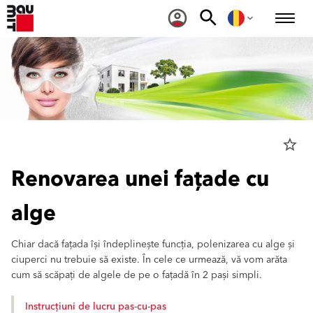
star_border
Renovarea unei fațade cu
alge
Chiar dacă fațada își îndeplinește funcția, polenizarea cu alge și
ciuperci nu trebuie să existe. În cele ce urmează, vă vom arăta
cum să scăpați de algele de pe o fațadă în 2 pași simpli.
Instrucțiuni de lucru pas-cu-pas