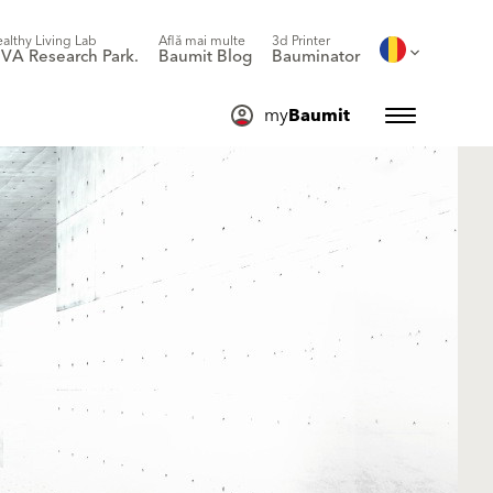
althy Living Lab
Află mai multe
3d Printer
IVA Research Park.
Baumit Blog
Bauminator
my
Baumit