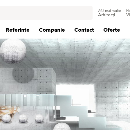
Află mai multe
He
Arhitecți
V
Referinte
Companie
Contact
Oferte