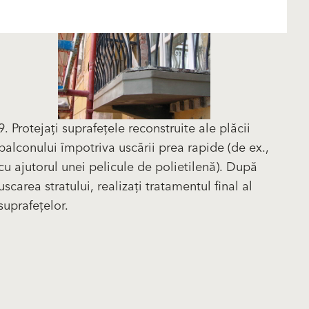
9. Protejați suprafețele reconstruite ale plăcii
balconului împotriva uscării prea rapide (de ex.,
cu ajutorul unei pelicule de polietilenă). După
uscarea stratului, realizați tratamentul final al
suprafețelor.