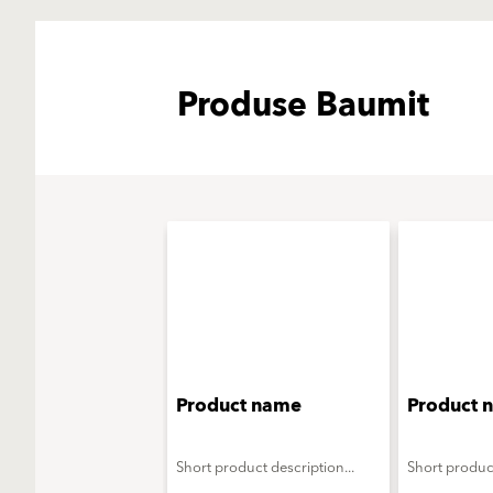
Produse Baumit
Product name
Product 
Short product description...
Short product