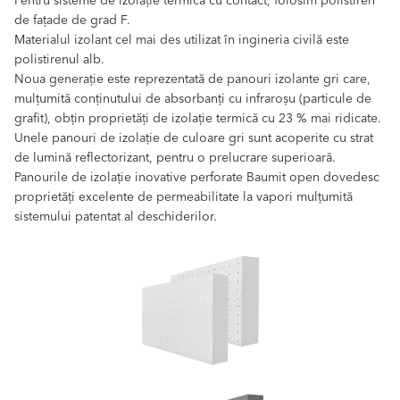
Pentru sisteme de izolație termică cu contact, folosim polistiren
de fațade de grad F.
Materialul izolant cel mai des utilizat în ingineria civilă este
polistirenul alb.
Noua generație este reprezentată de panouri izolante gri care,
mulțumită conținutului de absorbanți cu infraroșu (particule de
grafit), obțin proprietăți de izolație termică cu 23 % mai ridicate.
Unele panouri de izolație de culoare gri sunt acoperite cu strat
de lumină reflectorizant, pentru o prelucrare superioară.
Panourile de izolație inovative perforate Baumit open dovedesc
proprietăți excelente de permeabilitate la vapori mulțumită
sistemului patentat al deschiderilor.