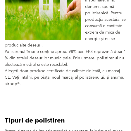
înspumare, fiind
denumit spumă
polistirenică. Pentru
producția acestuia, se
consumă o cantitate
extrem de mică de
energie și nu se
produc alte deșeuri.
Polistirenul în sine conține aprox. 98% aer. EPS reprezintă doar 1
% din totalul deșeurilor municipale. Prin urmare, polistirenul nu
afectează mediul și este reciclabil.
Alegeți doar produse certificate de calitate ridicată, cu marcaj
CE. Veți întâlni, pe piață, noul marcaj al polistirenului, și anume,
airpop®.
Tipuri de polistiren