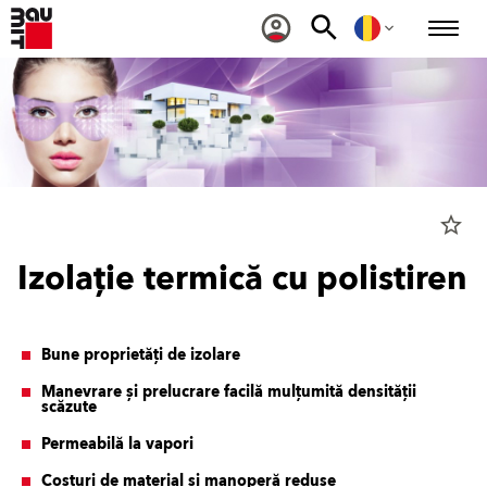
star_border
Izolație termică cu polistiren
Bune proprietăți de izolare
Manevrare și prelucrare facilă mulțumită densității
scăzute
Permeabilă la vapori
Costuri de material și manoperă reduse