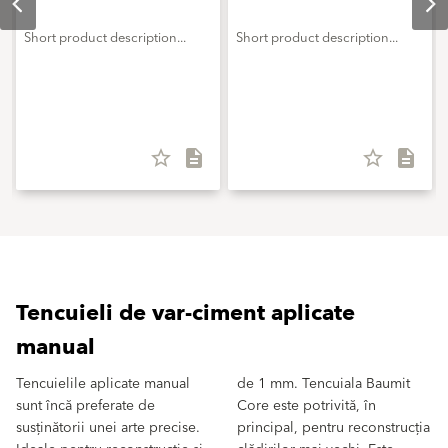
Short product description...
Short product description...
star_border
description
star_border
description
Tencuieli de var-ciment aplicate
manual
Tencuielile aplicate manual
de 1 mm. Tencuiala Baumit
sunt încă preferate de
Core este potrivită, în
susținătorii unei arte precise.
principal, pentru reconstrucția