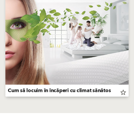
Cum să locuim în încăperi cu climat sănătos
star_border
Produse
Solutii
Finisaje Pentru Fațade
Finisaje Pentru Fațade