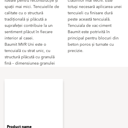
Ideale pentru reconstrucție și
clădirilor mai vechi. Este
spații mai mici. Tencuielile de
totuși necesară aplicarea unei
calitate cu o structură
tencuieli cu finisare dură
tradițională și plăcută a
peste această tencuială.
suprafeței contribuie la un
Tencuiala de vac-ciment
sentiment plăcut în fiecare
Baumit este potrivită în
interior al casei.
principal pentru blocuri din
Baumit MVR Uni este o
beton poros și turnate cu
tencuială cu strat unic, cu
precizie.
structură plăcută cu granulă
fină – dimensiunea granulei
Product name