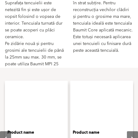
Suprafața tencuielii este
în strat subțire. Pentru
netezită fin și este ușor de
reconstrucția vechilor clădiri
vopsit folosind o vopsea de
și pentru o grosime ma mare,
interior. Tencuiala turnată dur
tencuiala ideală este tencuiala
se poate acoperi cu plăci
Baumit Core aplicată mecanic.
ceramice.
Este totuși necesară aplicarea
Pe zidărie nouă și pentru
unei tencuieli cu finisare dură
grosimi ale tencuielii de până
peste această tencuială.
la 25mm sau max. 30 mm, se
poate utiliza Baumit MPI 25
Product name
Product name