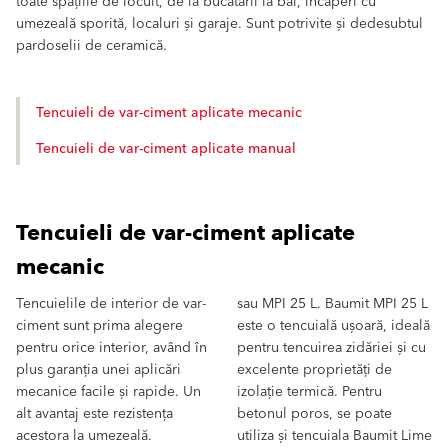
toate spațiile de locuit, de la bucătării la băi, încăperi cu
umezeală sporită, localuri și garaje. Sunt potrivite și dedesubtul
pardoselii de ceramică.
Tencuieli de var-ciment aplicate mecanic
Tencuieli de var-ciment aplicate manual
Tencuieli de var-ciment aplicate
mecanic
Tencuielile de interior de var-
sau MPI 25 L. Baumit MPI 25 L
ciment sunt prima alegere
este o tencuială ușoară, ideală
pentru orice interior, având în
pentru tencuirea zidăriei și cu
plus garanția unei aplicări
excelente proprietăți de
mecanice facile și rapide. Un
izolație termică. Pentru
alt avantaj este rezistența
betonul poros, se poate
acestora la umezeală.
utiliza și tencuiala Baumit Lime