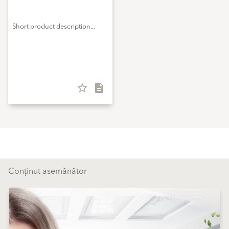
Short product description...
star_border
description
Conținut asemănător