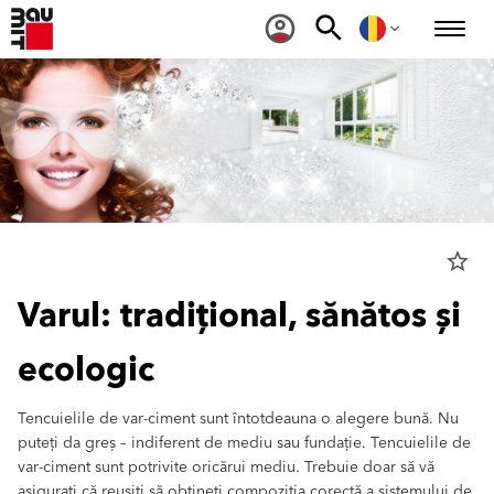
star_border
Varul: tradițional, sănătos și
ecologic
Tencuielile de var-ciment sunt întotdeauna o alegere bună. Nu
puteți da greș – indiferent de mediu sau fundație. Tencuielile de
var-ciment sunt potrivite oricărui mediu. Trebuie doar să vă
asigurați că reușiți să obțineți compoziția corectă a sistemului de