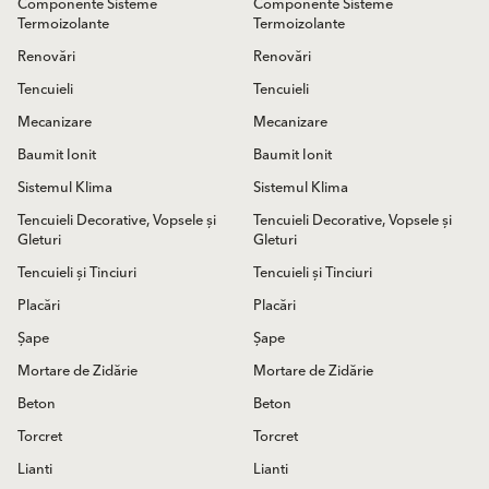
Componente Sisteme
Componente Sisteme
Termoizolante
Termoizolante
Renovări
Renovări
Tencuieli
Tencuieli
Mecanizare
Mecanizare
Baumit Ionit
Baumit Ionit
Sistemul Klima
Sistemul Klima
Tencuieli Decorative, Vopsele și
Tencuieli Decorative, Vopsele și
Gleturi
Gleturi
Tencuieli și Tinciuri
Tencuieli și Tinciuri
Placări
Placări
Șape
Șape
Mortare de Zidărie
Mortare de Zidărie
Beton
Beton
Torcret
Torcret
Lianti
Lianti