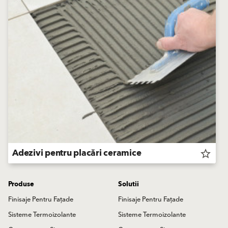
Adezivi pentru placări ceramice
star_border
Produse
Solutii
Finisaje Pentru Fațade
Finisaje Pentru Fațade
Sisteme Termoizolante
Sisteme Termoizolante