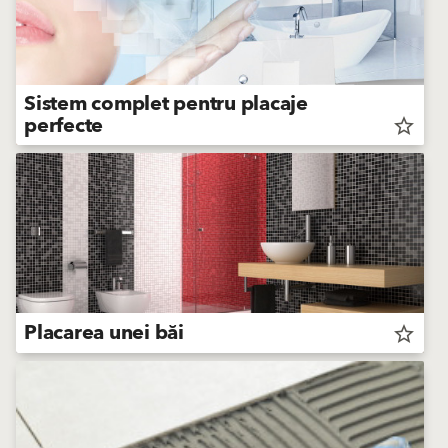
Sistem complet pentru placaje
perfecte
star_border
Placarea unei băi
star_border