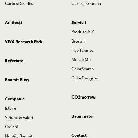
Curte și Grădină
Curte și Grădină
Arhitecți
Servicii
Produse A-Z
Broșuri
VIVA Research Park.
Fișe Tehnice
MosaikMix
Referinte
ColorSearch
ColorDesigner
Baumit Blog
GO2morrow
Companie
Istorie
Bauminator
Viziune & Valori
Carieră
Contact
Noutăți Baumit