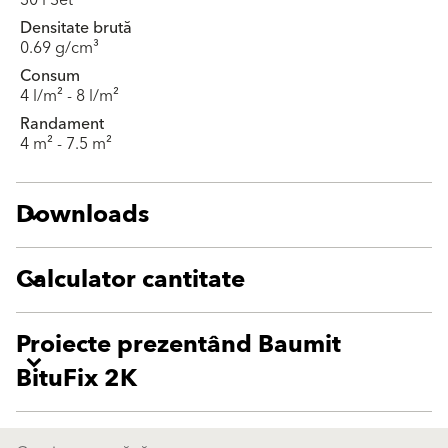
Densitate brută
0.69 g/cm³
Consum
4 l/m² - 8 l/m²
Randament
4 m² - 7.5 m²
Downloads
Calculator cantitate
Proiecte prezentând Baumit
BituFix 2K