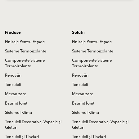
Produse
Solutii
Finisaje Pentru Fațade
Finisaje Pentru Fațade
Sisteme Termoizolante
Sisteme Termoizolante
Componente Sisteme
Componente Sisteme
Termoizolante
Termoizolante
Renovări
Renovări
Tencuieli
Tencuieli
Mecanizare
Mecanizare
Baumit Ionit
Baumit Ionit
Sistemul Klima
Sistemul Klima
Tencuieli Decorative, Vopsele și
Tencuieli Decorative, Vopsele și
Gleturi
Gleturi
Tencuieli și Tinciuri
Tencuieli și Tinciuri