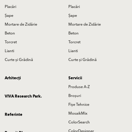
Placări
Placări
Șape
Șape
Mortare de Zidărie
Mortare de Zidărie
Beton
Beton
Torcret
Torcret
Lianti
Lianti
Curte și Grădină
Curte și Grădină
Arhitecți
Servicii
Produse A-Z
Broșuri
VIVA Research Park.
Fișe Tehnice
MosaikMix
Referinte
ColorSearch
ColorDesigner