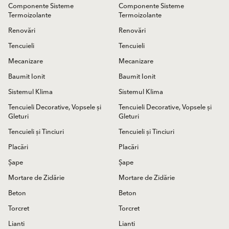
Componente Sisteme
Componente Sisteme
Termoizolante
Termoizolante
Renovări
Renovări
Tencuieli
Tencuieli
Mecanizare
Mecanizare
Baumit Ionit
Baumit Ionit
Sistemul Klima
Sistemul Klima
Tencuieli Decorative, Vopsele și
Tencuieli Decorative, Vopsele și
Gleturi
Gleturi
Tencuieli și Tinciuri
Tencuieli și Tinciuri
Placări
Placări
Șape
Șape
Mortare de Zidărie
Mortare de Zidărie
Beton
Beton
Torcret
Torcret
Lianti
Lianti