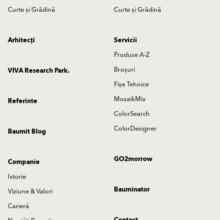
Curte și Grădină
Curte și Grădină
Arhitecți
Servicii
Produse A-Z
Broșuri
VIVA Research Park.
Fișe Tehnice
MosaikMix
Referinte
ColorSearch
ColorDesigner
Baumit Blog
GO2morrow
Companie
Istorie
Bauminator
Viziune & Valori
Carieră
Contact