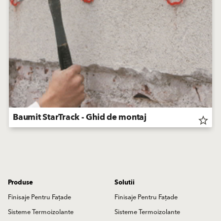
Baumit StarTrack - Ghid de montaj
star_border
Produse
Solutii
Finisaje Pentru Fațade
Finisaje Pentru Fațade
Sisteme Termoizolante
Sisteme Termoizolante