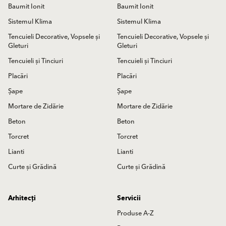
Baumit Ionit
Baumit Ionit
Sistemul Klima
Sistemul Klima
Tencuieli Decorative, Vopsele și
Tencuieli Decorative, Vopsele și
Gleturi
Gleturi
Tencuieli și Tinciuri
Tencuieli și Tinciuri
Placări
Placări
Șape
Șape
Mortare de Zidărie
Mortare de Zidărie
Beton
Beton
Torcret
Torcret
Lianti
Lianti
Curte și Grădină
Curte și Grădină
Arhitecți
Servicii
Produse A-Z