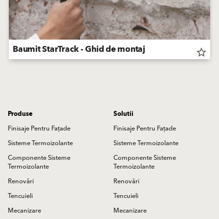
Baumit StarTrack - Ghid de montaj
star_border
Produse
Solutii
Finisaje Pentru Fațade
Finisaje Pentru Fațade
Sisteme Termoizolante
Sisteme Termoizolante
Componente Sisteme
Componente Sisteme
Termoizolante
Termoizolante
Renovări
Renovări
Tencuieli
Tencuieli
Mecanizare
Mecanizare