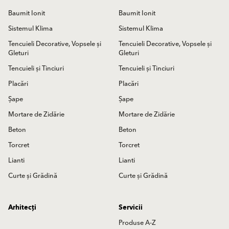
Baumit Ionit
Baumit Ionit
Sistemul Klima
Sistemul Klima
Tencuieli Decorative, Vopsele și
Tencuieli Decorative, Vopsele și
Gleturi
Gleturi
Tencuieli și Tinciuri
Tencuieli și Tinciuri
Placări
Placări
Șape
Șape
Mortare de Zidărie
Mortare de Zidărie
Beton
Beton
Torcret
Torcret
Lianti
Lianti
Curte și Grădină
Curte și Grădină
Arhitecți
Servicii
Produse A-Z