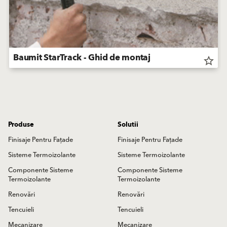
Baumit StarTrack - Ghid de montaj
star_border
Produse
Solutii
Finisaje Pentru Fațade
Finisaje Pentru Fațade
Sisteme Termoizolante
Sisteme Termoizolante
Componente Sisteme
Componente Sisteme
Termoizolante
Termoizolante
Renovări
Renovări
Tencuieli
Tencuieli
Mecanizare
Mecanizare