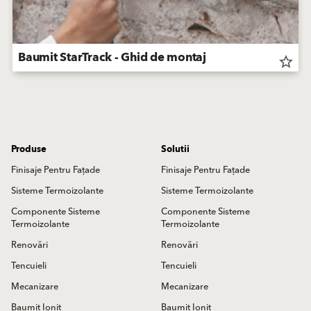
Baumit StarTrack - Ghid de montaj
star_border
Produse
Solutii
Finisaje Pentru Fațade
Finisaje Pentru Fațade
Sisteme Termoizolante
Sisteme Termoizolante
Componente Sisteme
Componente Sisteme
Termoizolante
Termoizolante
Renovări
Renovări
Tencuieli
Tencuieli
Mecanizare
Mecanizare
Baumit Ionit
Baumit Ionit