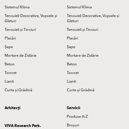
Sistemul Klima
Sistemul Klima
Tencuieli Decorative, Vopsele și
Tencuieli Decorative, Vopsele și
Gleturi
Gleturi
Tencuieli și Tinciuri
Tencuieli și Tinciuri
Placări
Placări
Șape
Șape
Mortare de Zidărie
Mortare de Zidărie
Beton
Beton
Torcret
Torcret
Lianti
Lianti
Curte și Grădină
Curte și Grădină
Arhitecți
Servicii
Produse A-Z
Broșuri
VIVA Research Park.