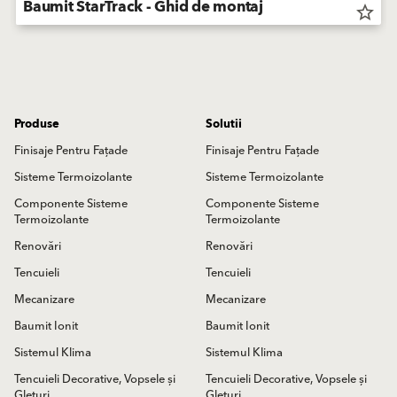
Baumit StarTrack - Ghid de montaj
star_border
Produse
Solutii
Finisaje Pentru Fațade
Finisaje Pentru Fațade
Sisteme Termoizolante
Sisteme Termoizolante
Componente Sisteme
Componente Sisteme
Termoizolante
Termoizolante
Renovări
Renovări
Tencuieli
Tencuieli
Mecanizare
Mecanizare
Baumit Ionit
Baumit Ionit
Sistemul Klima
Sistemul Klima
Tencuieli Decorative, Vopsele și
Tencuieli Decorative, Vopsele și
Gleturi
Gleturi