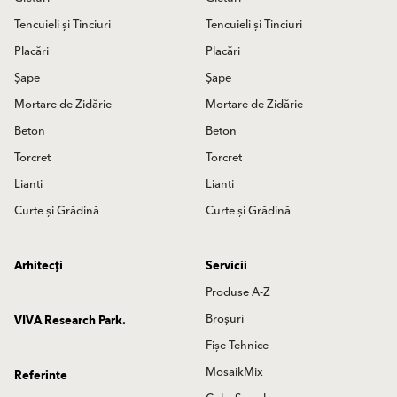
Tencuieli și Tinciuri
Tencuieli și Tinciuri
Placări
Placări
Șape
Șape
Mortare de Zidărie
Mortare de Zidărie
Beton
Beton
Torcret
Torcret
Lianti
Lianti
Curte și Grădină
Curte și Grădină
Arhitecți
Servicii
Produse A-Z
Broșuri
VIVA Research Park.
Fișe Tehnice
MosaikMix
Referinte