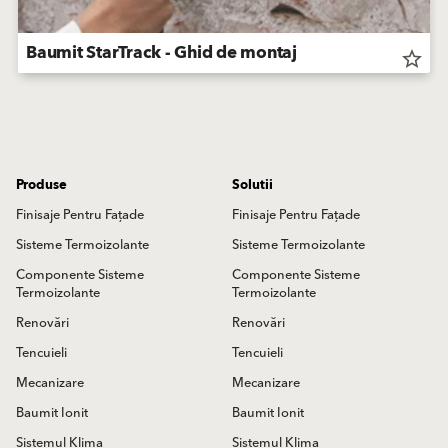
Baumit StarTrack - Ghid de montaj
star_border
Produse
Solutii
Finisaje Pentru Fațade
Finisaje Pentru Fațade
Sisteme Termoizolante
Sisteme Termoizolante
Componente Sisteme
Componente Sisteme
Termoizolante
Termoizolante
Renovări
Renovări
Tencuieli
Tencuieli
Mecanizare
Mecanizare
Baumit Ionit
Baumit Ionit
Sistemul Klima
Sistemul Klima