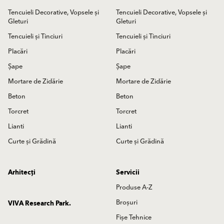
Tencuieli Decorative, Vopsele și
Tencuieli Decorative, Vopsele și
Gleturi
Gleturi
Tencuieli și Tinciuri
Tencuieli și Tinciuri
Placări
Placări
Șape
Șape
Mortare de Zidărie
Mortare de Zidărie
Beton
Beton
Torcret
Torcret
Lianti
Lianti
Curte și Grădină
Curte și Grădină
Arhitecți
Servicii
Produse A-Z
Broșuri
VIVA Research Park.
Fișe Tehnice