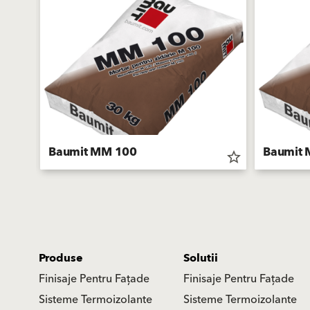
Baumit MM 100
Baumit
star_border
star_border
Produse
Solutii
Finisaje Pentru Fațade
Finisaje Pentru Fațade
Sisteme Termoizolante
Sisteme Termoizolante