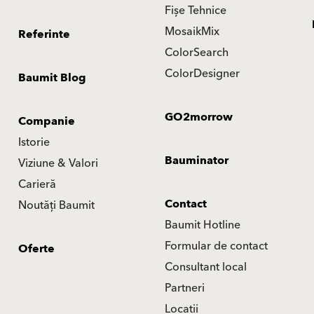
Fișe Tehnice
MosaikMix
Referinte
ColorSearch
ColorDesigner
Baumit Blog
GO2morrow
Companie
Istorie
Bauminator
Viziune & Valori
Carieră
Contact
Noutăți Baumit
Baumit Hotline
Formular de contact
Oferte
Consultant local
Partneri
Locatii