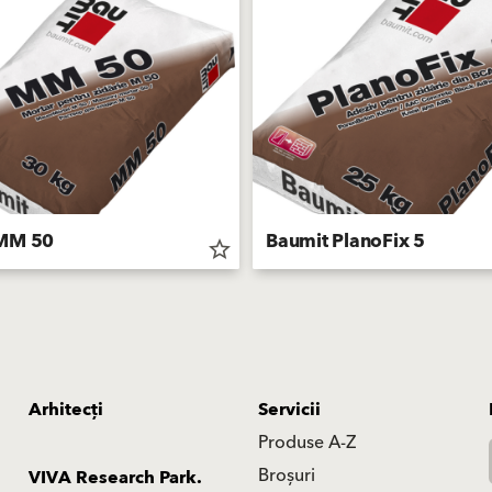
 MM 50
Baumit PlanoFix 5
star_border
Arhitecți
Servicii
Produse A-Z
Broșuri
VIVA Research Park.