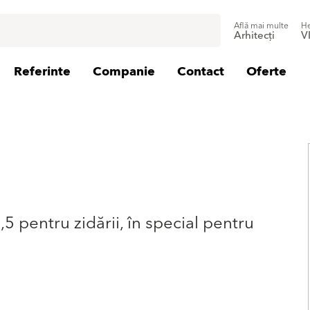
Află mai multe
He
Arhitecți
V
Referinte
Companie
Contact
Oferte
5 pentru zidării, în special pentru