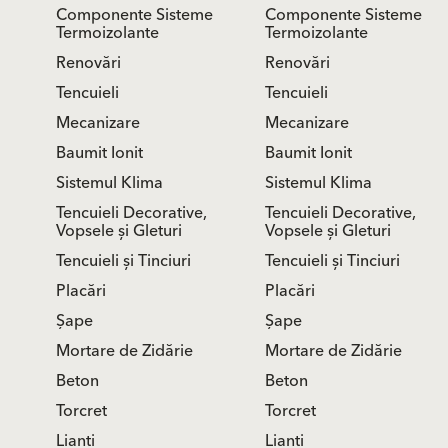
Componente Sisteme
Componente Sisteme
Termoizolante
Termoizolante
Renovări
Renovări
Tencuieli
Tencuieli
Mecanizare
Mecanizare
Baumit Ionit
Baumit Ionit
Sistemul Klima
Sistemul Klima
Tencuieli Decorative,
Tencuieli Decorative,
Vopsele și Gleturi
Vopsele și Gleturi
Tencuieli și Tinciuri
Tencuieli și Tinciuri
Placări
Placări
Șape
Șape
Mortare de Zidărie
Mortare de Zidărie
Beton
Beton
Torcret
Torcret
Lianti
Lianti