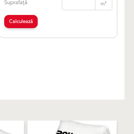
Suprafață
m²
Calculează