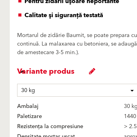
Pentru zidării uşoare neportante
Calitate şi siguranţă testată
Mortarul de zidărie Baumit, se poate prepara c
continuă. La malaxarea cu betoniera, se adaugă 
de amestecare 3-5 min.).
Variante produs
30 kg
Ambalaj
30 k
Paletizare
1440
Rezistența la compresiune
> 2.
Densitate mortar uscat
apro