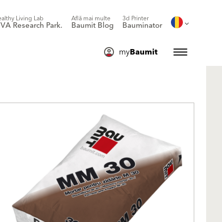
althy Living Lab
Află mai multe
3d Printer
IVA Research Park.
Baumit Blog
Bauminator
my
Baumit