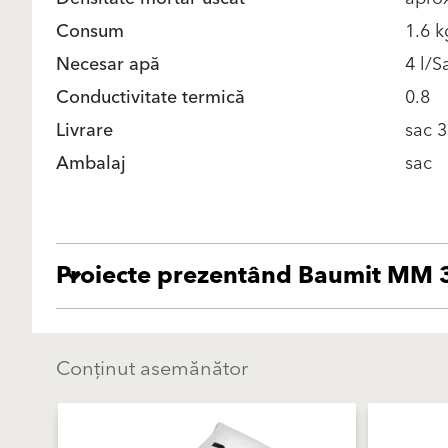
Consum
1.6 k
Necesar apă
4 l/S
Conductivitate termică
0.8
Livrare
sac 3
Ambalaj
sac
Proiecte prezentând Baumit MM 
Conținut asemănător