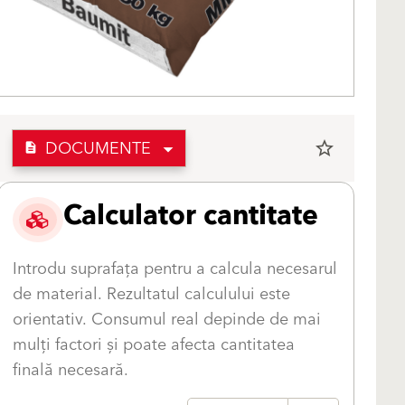
DOCUMENTE
star_border
description
Calculator cantitate
Introdu suprafața pentru a calcula necesarul
de material. Rezultatul calculului este
orientativ. Consumul real depinde de mai
mulți factori și poate afecta cantitatea
finală necesară.