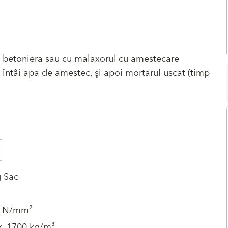
u betoniera sau cu malaxorul cu amestecare
întâi apa de amestec, şi apoi mortarul uscat (timp
g Sac
5 N/mm²
x. 1700 kg/m³