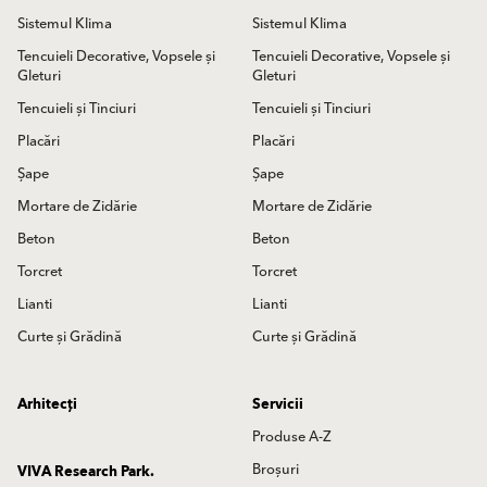
Sistemul Klima
Sistemul Klima
Tencuieli Decorative, Vopsele și
Tencuieli Decorative, Vopsele și
Gleturi
Gleturi
Tencuieli și Tinciuri
Tencuieli și Tinciuri
Placări
Placări
Șape
Șape
Mortare de Zidărie
Mortare de Zidărie
Beton
Beton
Torcret
Torcret
Lianti
Lianti
Curte și Grădină
Curte și Grădină
Arhitecți
Servicii
Produse A-Z
Broșuri
VIVA Research Park.