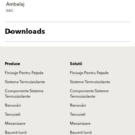
Ambalaj
sac
Downloads
Produse
Solutii
Finisaje Pentru Fațade
Finisaje Pentru Fațade
Sisteme Termoizolante
Sisteme Termoizolante
Componente Sisteme
Componente Sisteme
Termoizolante
Termoizolante
Renovări
Renovări
Tencuieli
Tencuieli
Mecanizare
Mecanizare
Baumit Ionit
Baumit Ionit