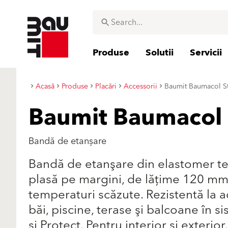
Produse
Solutii
Servicii
Acasă
Produse
Placări
Accessorii
Baumit Baumacol S
Baumit Baumacol 
Bandă de etanșare
Bandă de etanşare din elastomer ter
plasă pe margini, de lăţime 120 mm. 
temperaturi scăzute. Rezistentă la aci
băi, piscine, terase şi balcoane în 
şi Protect. Pentru interior şi exterior.