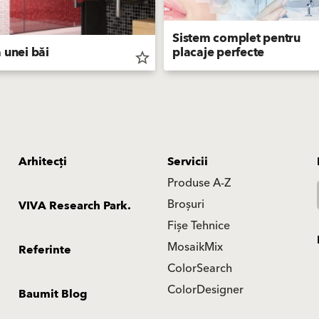
Sistem complet pentru
 unei băi
placaje perfecte
star_border
Arhitecți
Servicii
Produse A-Z
Broșuri
VIVA Research Park.
Fișe Tehnice
MosaikMix
Referinte
ColorSearch
ColorDesigner
Baumit Blog