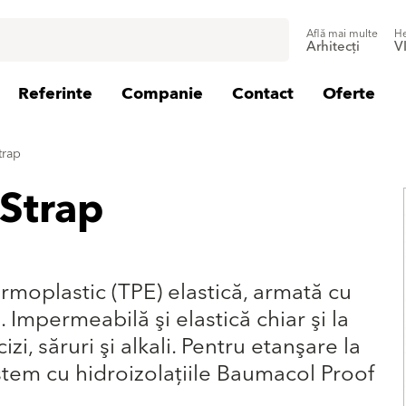
Află mai multe
He
Arhitecți
V
Referinte
Companie
Contact
Oferte
trap
Strap
moplastic (TPE) elastică, armată cu
Impermeabilă şi elastică chiar şi la
zi, săruri şi alkali. Pentru etanşare la
sistem cu hidroizolaţiile Baumacol Proof