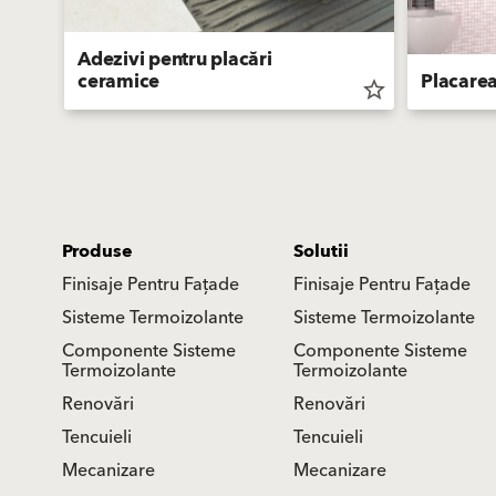
Adezivi pentru placări
ceramice
Placarea
star_border
star_border
Produse
Solutii
Finisaje Pentru Fațade
Finisaje Pentru Fațade
Sisteme Termoizolante
Sisteme Termoizolante
Componente Sisteme
Componente Sisteme
Termoizolante
Termoizolante
Renovări
Renovări
Tencuieli
Tencuieli
Mecanizare
Mecanizare