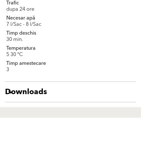
Trafic
dupa 24 ore
Necesar apă
7 l/Sac - 8 l/Sac
Timp deschis
30 min.
Temperatura
5 30 °C
Timp amestecare
3
Downloads
Produse
Solutii
Finisaje Pentru Fațade
Finisaje Pentru Fațade