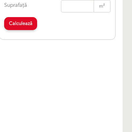
Suprafață
m²
Calculează