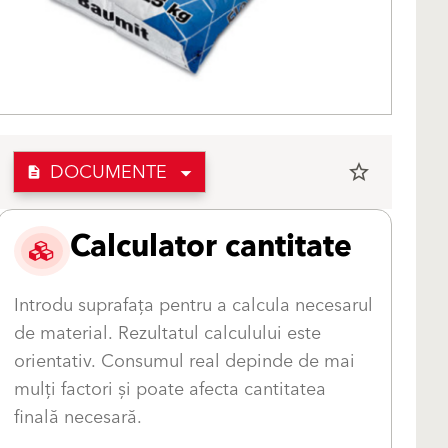
DOCUMENTE
star_border
description
Calculator cantitate
Introdu suprafața pentru a calcula necesarul
de material. Rezultatul calculului este
orientativ. Consumul real depinde de mai
mulți factori și poate afecta cantitatea
finală necesară.