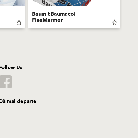
Baumit Baumacol
FlexMarmor
Bau
star_border
star_border
Follow Us
Dă mai departe