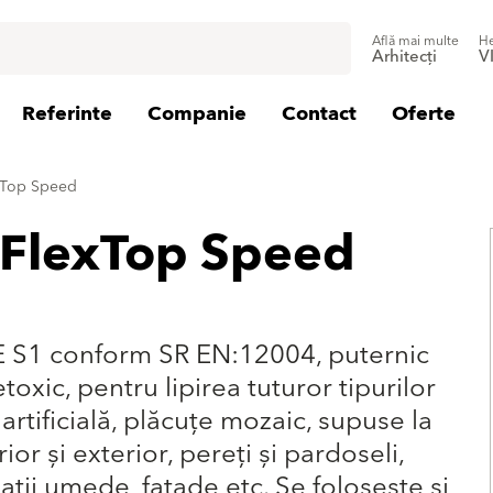
Află mai multe
He
Arhitecți
V
Referinte
Companie
Contact
Oferte
xTop Speed
 FlexTop Speed
TE S1 conform SR EN:12004, puternic
etoxic, pentru lipirea tuturor tipurilor
 artificială, plăcuţe mozaic, supuse la
rior și exterior, pereţi și pardoseli,
paţii umede, faţade etc. Se folosește și