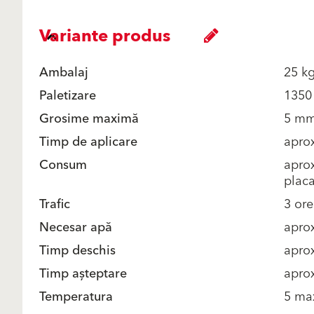
Variante produs
Ambalaj
25 k
Paletizare
1350
Grosime maximă
5 m
Timp de aplicare
aprox
Consum
aprox
placa
Trafic
3 ore
Necesar apă
aprox
Timp deschis
aprox
Timp așteptare
aprox
Temperatura
5 ma