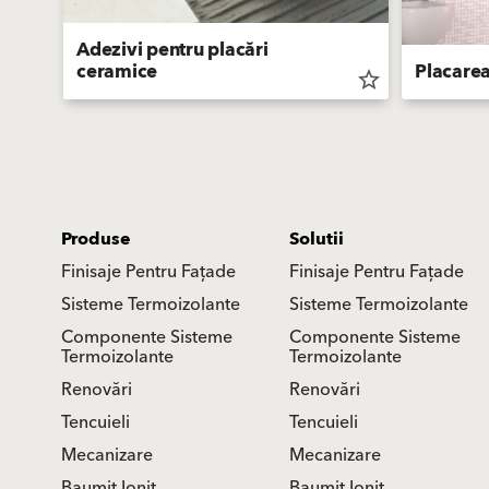
Adezivi pentru placări
ceramice
Placarea
star_border
star_border
Produse
Solutii
Finisaje Pentru Fațade
Finisaje Pentru Fațade
Sisteme Termoizolante
Sisteme Termoizolante
Componente Sisteme
Componente Sisteme
Termoizolante
Termoizolante
Renovări
Renovări
Tencuieli
Tencuieli
Mecanizare
Mecanizare
Baumit Ionit
Baumit Ionit