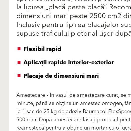
la lipirea „placă peste placă”. Reco
dimensiuni mari peste 2500 cm2 din gru
Inclusiv pentru lipirea placajelor sub
supuse traficului pietonal ușor după
Flexibil rapid
Aplicaţii rapide interior-exterior
Placaje de dimensiuni mari
Amestecare - În vasul de amestecare curat, se m
minute, până se obţine un amestec omogen, fără
la 1 sac de 25 kg de adeziv Baumacol FlexSpeed
500 rpm. După amestecare lăsaţi produsul pent
reamestecă pentru a obţine un mortar cu o lucrabi