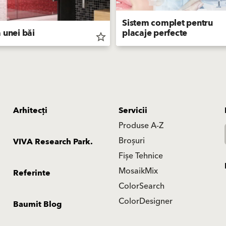
Sistem complet pentru
 unei băi
placaje perfecte
star_border
Arhitecți
Servicii
Produse A-Z
Broșuri
VIVA Research Park.
Fișe Tehnice
MosaikMix
Referinte
ColorSearch
ColorDesigner
Baumit Blog