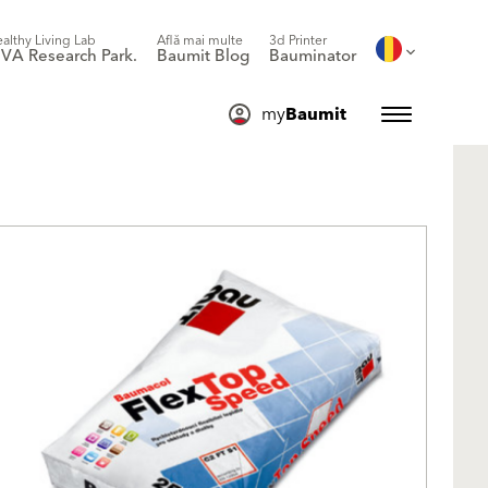
althy Living Lab
Află mai multe
3d Printer
IVA Research Park.
Baumit Blog
Bauminator
my
Baumit