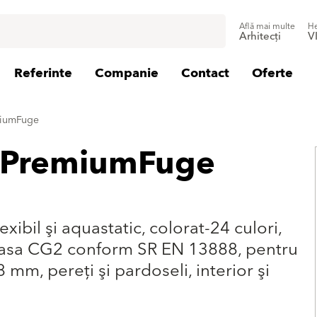
Află mai multe
He
Arhitecți
V
Referinte
Companie
Contact
Oferte
miumFuge
 PremiumFuge
xibil şi aquastatic, colorat-24 culori,
, clasa CG2 conform SR EN 13888, pentru
 mm, pereţi şi pardoseli, interior şi