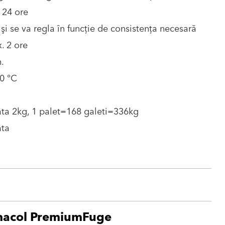
 24 ore
şi se va regla în funcţie de consistenţa necesară
. 2 ore
.
0 °C
ta 2kg, 1 palet=168 galeti=336kg
ata
macol PremiumFuge