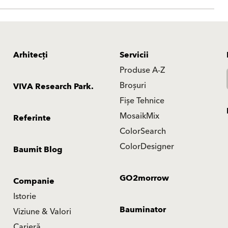
Arhitecți
Servicii
Produse A-Z
Broșuri
VIVA Research Park.
Fișe Tehnice
MosaikMix
Referinte
ColorSearch
ColorDesigner
Baumit Blog
GO2morrow
Companie
Istorie
Bauminator
Viziune & Valori
Carieră