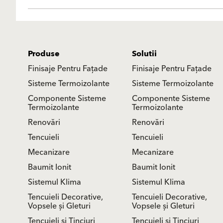
Produse
Solutii
Finisaje Pentru Fațade
Finisaje Pentru Fațade
Sisteme Termoizolante
Sisteme Termoizolante
Componente Sisteme
Componente Sisteme
Termoizolante
Termoizolante
Renovări
Renovări
Tencuieli
Tencuieli
Mecanizare
Mecanizare
Baumit Ionit
Baumit Ionit
Sistemul Klima
Sistemul Klima
Tencuieli Decorative,
Tencuieli Decorative,
Vopsele și Gleturi
Vopsele și Gleturi
Tencuieli și Tinciuri
Tencuieli și Tinciuri