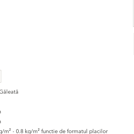
 Găleată
m
m
g/m² - 0.8 kg/m² functie de formatul placilor