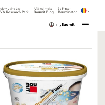
althy Living Lab
Află mai multe
3d Printer
IVA Research Park.
Baumit Blog
Bauminator
my
Baumit