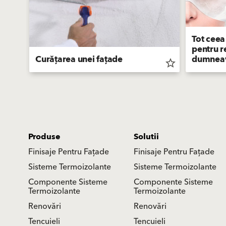
Tot ceea
pentru r
Curățarea unei fațade
dumneav
star_border
star_border
Produse
Solutii
Finisaje Pentru Fațade
Finisaje Pentru Fațade
Sisteme Termoizolante
Sisteme Termoizolante
Componente Sisteme
Componente Sisteme
Termoizolante
Termoizolante
Renovări
Renovări
Tencuieli
Tencuieli