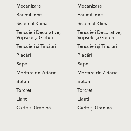
Mecanizare
Mecanizare
Baumit Ionit
Baumit Ionit
Sistemul Klima
Sistemul Klima
Tencuieli Decorative,
Tencuieli Decorative,
Vopsele și Gleturi
Vopsele și Gleturi
Tencuieli și Tinciuri
Tencuieli și Tinciuri
Placări
Placări
Șape
Șape
Mortare de Zidărie
Mortare de Zidărie
Beton
Beton
Torcret
Torcret
Lianti
Lianti
Curte și Grădină
Curte și Grădină