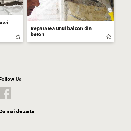
bază
Repararea unui balcon din
beton
Reab
star_border
star_border
Follow Us
Dă mai departe