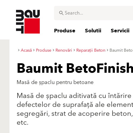
Produse
Solutii
Servicii
Acasă
Produse
Renovări
Reparații Beton
Baumit Beto
Baumit BetoFinis
Masă de șpaclu pentru betoane
Masă de șpaclu aditivată cu întărir
defectelor de suprafață ale elemente
segregări, strat de acoperire beton, 
etc.