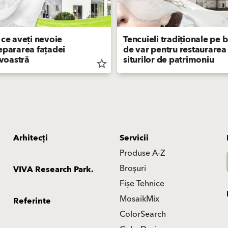
 ce aveți nevoie
Tencuieli tradiționale pe 
epararea fațadei
de var pentru restaurarea
oastră
siturilor de patrimoniu
star_border
Arhitecți
Servicii
Produse A-Z
Broșuri
VIVA Research Park.
Fișe Tehnice
MosaikMix
Referinte
ColorSearch