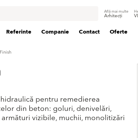
Află mai multe
He
Arhitecți
V
Referinte
Companie
Contact
Oferte
Finish
h
e hidraulică pentru remedierea
lor din beton: goluri, denivelări,
armături vizibile, muchii, monolitizări