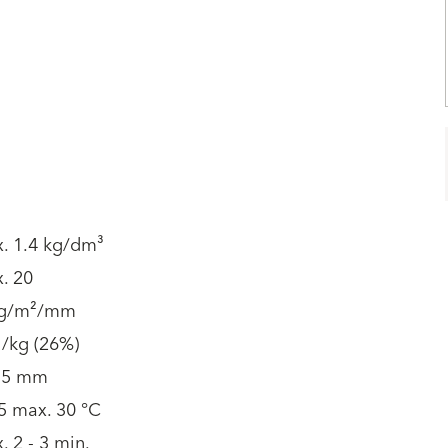
x. 1.4 kg/dm³
. 20
kg/m²/mm
l/kg (26%)
 5 mm
5 max. 30 °C
. 2 - 3 min.