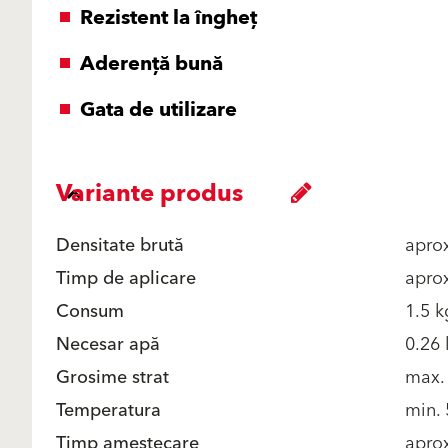
Rezistent la îngheţ
Aderenţă bună
Gata de utilizare
Variante produs
Densitate brută
apro
Timp de aplicare
aprox
Consum
1.5 
Necesar apă
0.26 
Grosime strat
max.
Temperatura
min. 
Timp amestecare
aprox