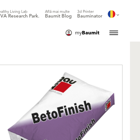
althy Living Lab
Află mai multe
3d Printer
IVA Research Park.
Baumit Blog
Bauminator
my
Baumit