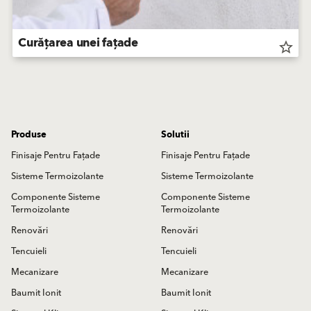
Curățarea unei fațade
star_border
Produse
Solutii
Finisaje Pentru Fațade
Finisaje Pentru Fațade
Sisteme Termoizolante
Sisteme Termoizolante
Componente Sisteme
Componente Sisteme
Termoizolante
Termoizolante
Renovări
Renovări
Tencuieli
Tencuieli
Mecanizare
Mecanizare
Baumit Ionit
Baumit Ionit