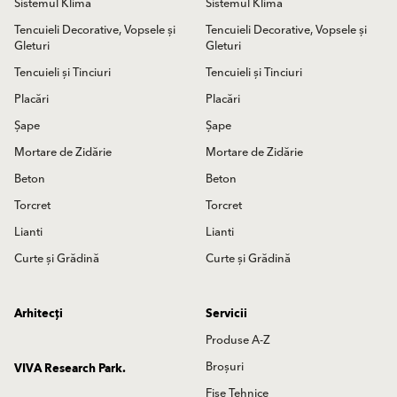
Sistemul Klima
Sistemul Klima
Tencuieli Decorative, Vopsele și
Tencuieli Decorative, Vopsele și
Gleturi
Gleturi
Tencuieli și Tinciuri
Tencuieli și Tinciuri
Placări
Placări
Șape
Șape
Mortare de Zidărie
Mortare de Zidărie
Beton
Beton
Torcret
Torcret
Lianti
Lianti
Curte și Grădină
Curte și Grădină
Arhitecți
Servicii
Produse A-Z
Broșuri
VIVA Research Park.
Fișe Tehnice