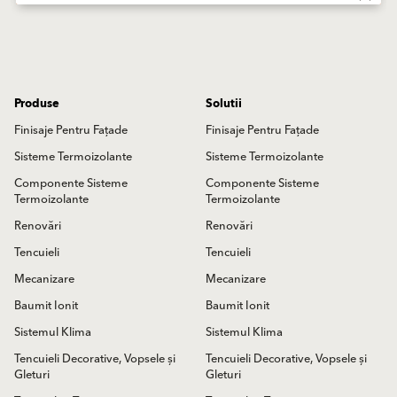
Produse
Solutii
Finisaje Pentru Fațade
Finisaje Pentru Fațade
Sisteme Termoizolante
Sisteme Termoizolante
Componente Sisteme
Componente Sisteme
Termoizolante
Termoizolante
Renovări
Renovări
Tencuieli
Tencuieli
Mecanizare
Mecanizare
Baumit Ionit
Baumit Ionit
Sistemul Klima
Sistemul Klima
Tencuieli Decorative, Vopsele și
Tencuieli Decorative, Vopsele și
Gleturi
Gleturi