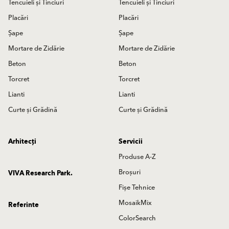
Tencuieli și Tinciuri
Tencuieli și Tinciuri
Placări
Placări
Șape
Șape
Mortare de Zidărie
Mortare de Zidărie
Beton
Beton
Torcret
Torcret
Lianti
Lianti
Curte și Grădină
Curte și Grădină
Arhitecți
Servicii
Produse A-Z
Broșuri
VIVA Research Park.
Fișe Tehnice
MosaikMix
Referinte
ColorSearch