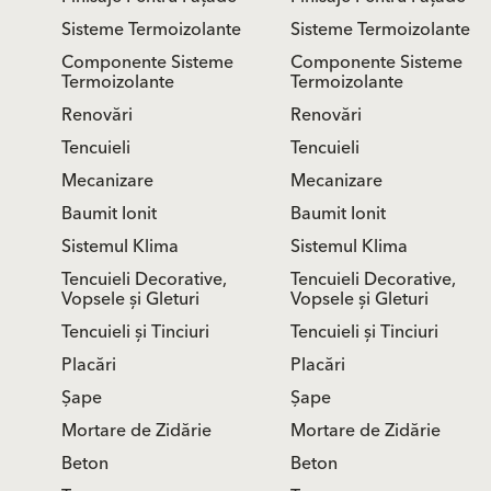
Sisteme Termoizolante
Sisteme Termoizolante
Componente Sisteme
Componente Sisteme
Termoizolante
Termoizolante
Renovări
Renovări
Tencuieli
Tencuieli
Mecanizare
Mecanizare
Baumit Ionit
Baumit Ionit
Sistemul Klima
Sistemul Klima
Tencuieli Decorative,
Tencuieli Decorative,
Vopsele și Gleturi
Vopsele și Gleturi
Tencuieli și Tinciuri
Tencuieli și Tinciuri
Placări
Placări
Șape
Șape
Mortare de Zidărie
Mortare de Zidărie
Beton
Beton