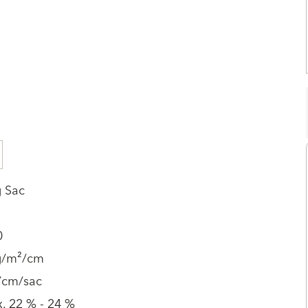
g Sac
0
g/m²/cm
/cm/sac
. 22 % - 24 %