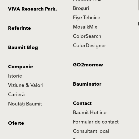
Broșuri
VIVA Research Park.
Fișe Tehnice
MosaikMix
Referinte
ColorSearch
ColorDesigner
Baumit Blog
GO2morrow
Companie
Istorie
Bauminator
Viziune & Valori
Carieră
Contact
Noutăți Baumit
Baumit Hotline
Formular de contact
Oferte
Consultant local