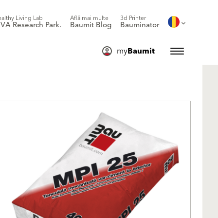
althy Living Lab
Află mai multe
3d Printer
IVA Research Park.
Baumit Blog
Bauminator
my
Baumit