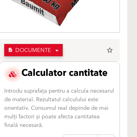
DOCUMENTE
star_border
description
Calculator cantitate
Introdu suprafața pentru a calcula necesarul
de material. Rezultatul calculului este
orientativ. Consumul real depinde de mai
mulți factori și poate afecta cantitatea
finală necesară.