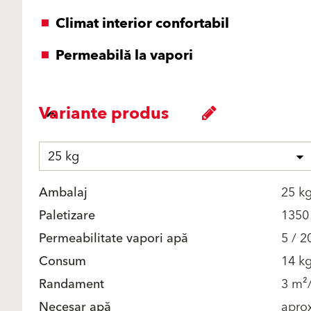
Climat interior confortabil
Permeabilă la vapori
Variante produs
25 kg
Ambalaj
25 k
Paletizare
1350
Permeabilitate vapori apă
5 / 2
Consum
14 k
Randament
3 m²
Necesar apă
aprox