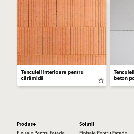
Tencuieli interioare pentru
Tencuiel
cărămidă
beton p
star_border
star_border
Produse
Solutii
Finisaje Pentru Fațade
Finisaje Pentru Fațade