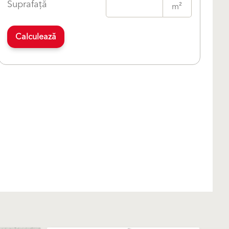
Suprafață
m²
Calculează