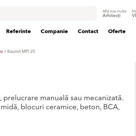
Află mai multe
He
Arhitecți
V
Referinte
Companie
Contact
Oferte
te
Baumit MPI 25
r, prelucrare manuală sau mecanizată.
rămidă, blocuri ceramice, beton, BCA,