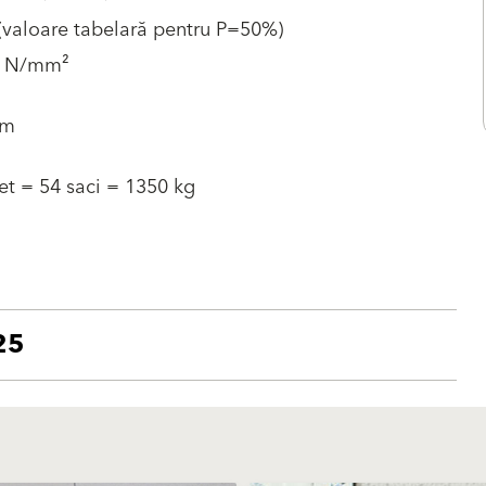
(valoare tabelară pentru P=50%)
5 N/mm²
mm
et = 54 saci = 1350 kg
25