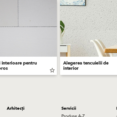
i interioare pentru
Alegerea tencuielii de
oros
interior
star_border
Arhitecți
Servicii
Produse A-Z