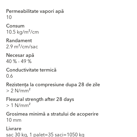
Permeabilitate vapori apă
10
Consum
10.5 kg/m²/cm
Randament
2.9 m²/cm/sac
Necesar apă
40 % - 49 %
Conductivitate termică
0.6
Rezistența la compresiune dupa 28 de zile
> 2 N/mm²
Flexural strength after 28 days
> 1 N/mm²
Grosimea minimă a stratului de acoperire
10 mm
Livrare
sac 30 kg, 1 palet=35 saci=1050 kg