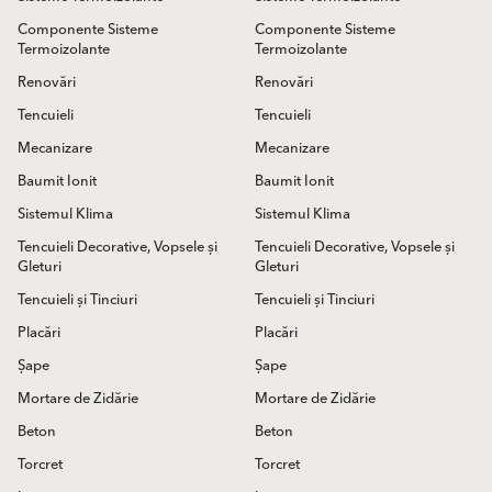
Componente Sisteme
Componente Sisteme
Termoizolante
Termoizolante
Renovări
Renovări
Tencuieli
Tencuieli
Mecanizare
Mecanizare
Baumit Ionit
Baumit Ionit
Sistemul Klima
Sistemul Klima
Tencuieli Decorative, Vopsele și
Tencuieli Decorative, Vopsele și
Gleturi
Gleturi
Tencuieli și Tinciuri
Tencuieli și Tinciuri
Placări
Placări
Șape
Șape
Mortare de Zidărie
Mortare de Zidărie
Beton
Beton
Torcret
Torcret