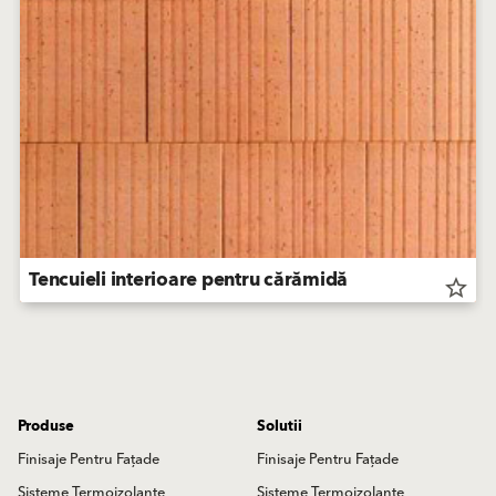
Tencuieli interioare pentru cărămidă
star_border
Produse
Solutii
Finisaje Pentru Fațade
Finisaje Pentru Fațade
Sisteme Termoizolante
Sisteme Termoizolante