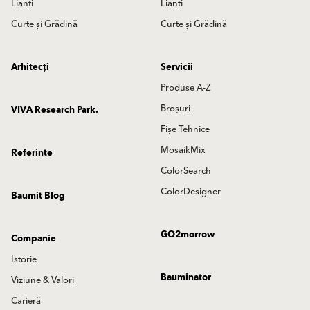
Lianti
Lianti
Curte și Grădină
Curte și Grădină
Arhitecți
Servicii
Produse A-Z
Broșuri
VIVA Research Park.
Fișe Tehnice
MosaikMix
Referinte
ColorSearch
ColorDesigner
Baumit Blog
GO2morrow
Companie
Istorie
Bauminator
Viziune & Valori
Carieră