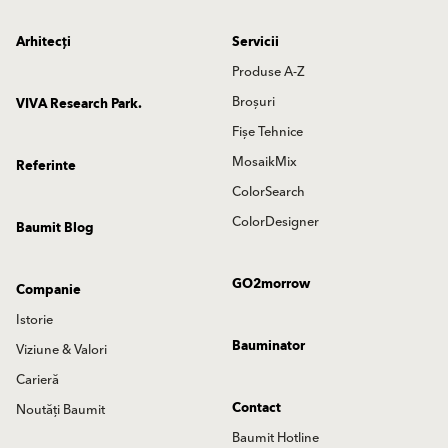
Arhitecți
Servicii
Produse A-Z
Broșuri
VIVA Research Park.
Fișe Tehnice
MosaikMix
Referinte
ColorSearch
ColorDesigner
Baumit Blog
GO2morrow
Companie
Istorie
Bauminator
Viziune & Valori
Carieră
Contact
Noutăți Baumit
Baumit Hotline