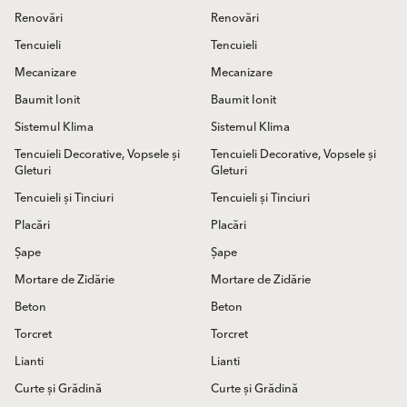
Renovări
Renovări
Tencuieli
Tencuieli
Mecanizare
Mecanizare
Baumit Ionit
Baumit Ionit
Sistemul Klima
Sistemul Klima
Tencuieli Decorative, Vopsele și
Tencuieli Decorative, Vopsele și
Gleturi
Gleturi
Tencuieli și Tinciuri
Tencuieli și Tinciuri
Placări
Placări
Șape
Șape
Mortare de Zidărie
Mortare de Zidărie
Beton
Beton
Torcret
Torcret
Lianti
Lianti
Curte și Grădină
Curte și Grădină