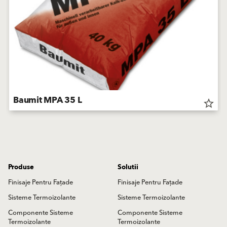
Baumit MPA 35 L
star_border
Produse
Solutii
Finisaje Pentru Fațade
Finisaje Pentru Fațade
Sisteme Termoizolante
Sisteme Termoizolante
Componente Sisteme
Componente Sisteme
Termoizolante
Termoizolante