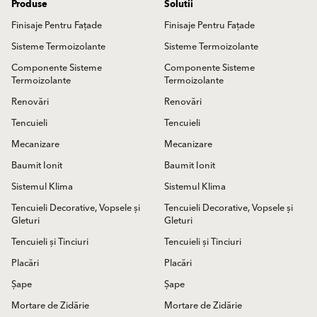
Produse
Solutii
Finisaje Pentru Fațade
Finisaje Pentru Fațade
Sisteme Termoizolante
Sisteme Termoizolante
Componente Sisteme
Componente Sisteme
Termoizolante
Termoizolante
Renovări
Renovări
Tencuieli
Tencuieli
Mecanizare
Mecanizare
Baumit Ionit
Baumit Ionit
Sistemul Klima
Sistemul Klima
Tencuieli Decorative, Vopsele și
Tencuieli Decorative, Vopsele și
Gleturi
Gleturi
Tencuieli și Tinciuri
Tencuieli și Tinciuri
Placări
Placări
Șape
Șape
Mortare de Zidărie
Mortare de Zidărie