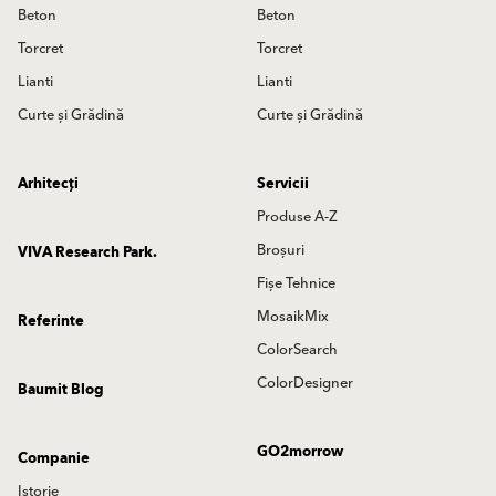
Beton
Beton
Torcret
Torcret
Lianti
Lianti
Curte și Grădină
Curte și Grădină
Arhitecți
Servicii
Produse A-Z
Broșuri
VIVA Research Park.
Fișe Tehnice
MosaikMix
Referinte
ColorSearch
ColorDesigner
Baumit Blog
GO2morrow
Companie
Istorie