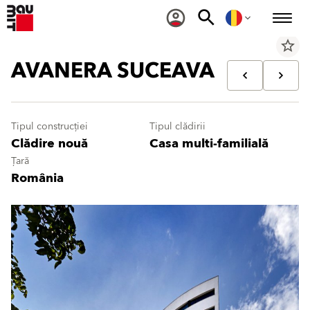
star_border
AVANERA SUCEAVA
Tipul construcției
Tipul clădirii
Clădire nouă
Casa multi-familială
Țară
România