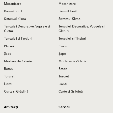
Mecanizare
Mecanizare
Baumit Ionit
Baumit Ionit
Sistemul Klima
Sistemul Klima
Tencuieli Decorative, Vopsele și
Tencuieli Decorative, Vopsele și
Gleturi
Gleturi
Tencuieli și Tinciuri
Tencuieli și Tinciuri
Placări
Placări
Șape
Șape
Mortare de Zidărie
Mortare de Zidărie
Beton
Beton
Torcret
Torcret
Lianti
Lianti
Curte și Grădină
Curte și Grădină
Arhitecți
Servicii