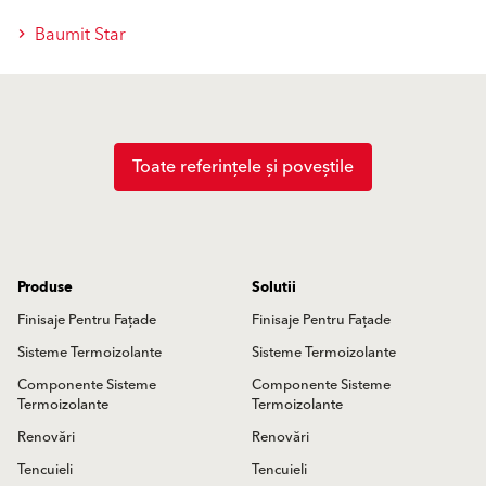
Baumit Star
Toate referințele și poveștile
Produse
Solutii
Finisaje Pentru Fațade
Finisaje Pentru Fațade
Sisteme Termoizolante
Sisteme Termoizolante
Componente Sisteme
Componente Sisteme
Termoizolante
Termoizolante
Renovări
Renovări
Tencuieli
Tencuieli