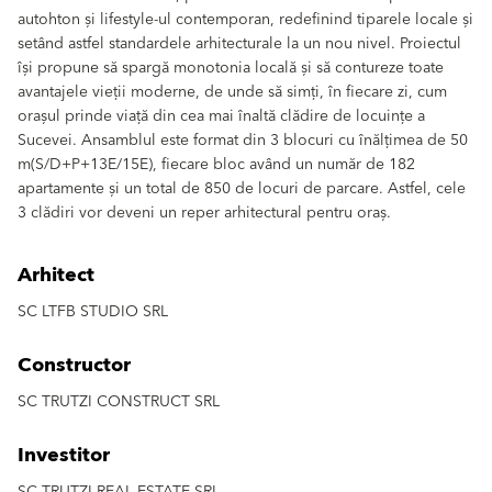
autohton și lifestyle-ul contemporan, redefinind tiparele locale și
setând astfel standardele arhitecturale la un nou nivel. Proiectul
își propune să spargă monotonia locală și să contureze toate
avantajele vieții moderne, de unde să simți, în fiecare zi, cum
orașul prinde viață din cea mai înaltă clădire de locuințe a
Sucevei. Ansamblul este format din 3 blocuri cu înălțimea de 50
m(S/D+P+13E/15E), fiecare bloc având un număr de 182
apartamente și un total de 850 de locuri de parcare. Astfel, cele
3 clădiri vor deveni un reper arhitectural pentru oraș.
Arhitect
SC LTFB STUDIO SRL
Constructor
SC TRUTZI CONSTRUCT SRL
Investitor
SC TRUTZI REAL ESTATE SRL