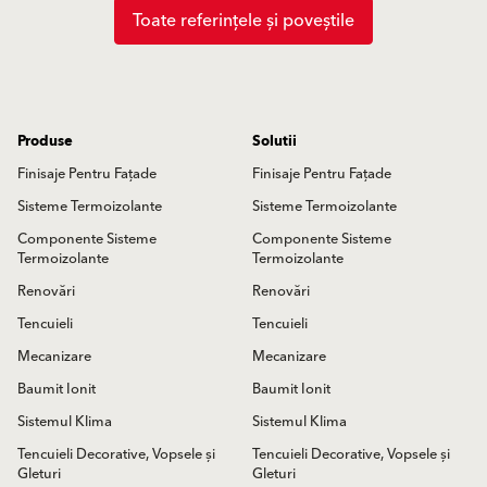
Toate referințele și poveștile
Produse
Solutii
Finisaje Pentru Fațade
Finisaje Pentru Fațade
Sisteme Termoizolante
Sisteme Termoizolante
Componente Sisteme
Componente Sisteme
Termoizolante
Termoizolante
Renovări
Renovări
Tencuieli
Tencuieli
Mecanizare
Mecanizare
Baumit Ionit
Baumit Ionit
Sistemul Klima
Sistemul Klima
Tencuieli Decorative, Vopsele și
Tencuieli Decorative, Vopsele și
Gleturi
Gleturi