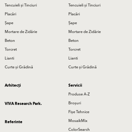
Tencuieli și Tinciuri
Tencuieli și Tinciuri
Placări
Placări
Șape
Șape
Mortare de Zidărie
Mortare de Zidărie
Beton
Beton
Torcret
Torcret
Lianti
Lianti
Curte și Grădină
Curte și Grădină
Arhitecți
Servicii
Produse A-Z
Broșuri
VIVA Research Park.
Fișe Tehnice
MosaikMix
Referinte
ColorSearch