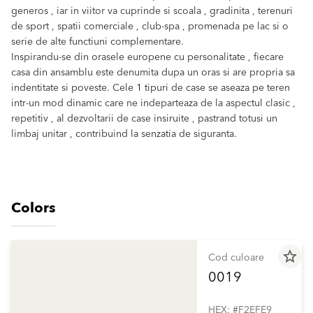
generos , iar in viitor va cuprinde si scoala , gradinita , terenuri
de sport , spatii comerciale , club-spa , promenada pe lac si o
serie de alte functiuni complementare.
Inspirandu-se din orasele europene cu personalitate , fiecare
casa din ansamblu este denumita dupa un oras si are propria sa
indentitate si poveste. Cele 1 tipuri de case se aseaza pe teren
intr-un mod dinamic care ne indeparteaza de la aspectul clasic ,
repetitiv , al dezvoltarii de case insiruite , pastrand totusi un
limbaj unitar , contribuind la senzatia de siguranta.
Colors
star_border
Cod culoare
0019
HEX: #F2EFE9