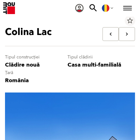
star_border
Colina Lac
Tipul construcției
Tipul clădirii
Clădire nouă
Casa multi-familială
Țară
România