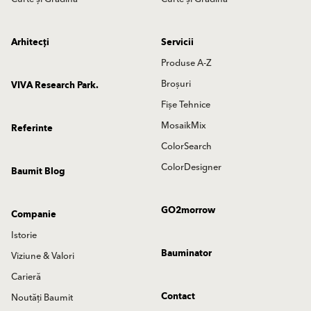
Arhitecți
Servicii
Produse A-Z
Broșuri
VIVA Research Park.
Fișe Tehnice
MosaikMix
Referinte
ColorSearch
ColorDesigner
Baumit Blog
GO2morrow
Companie
Istorie
Bauminator
Viziune & Valori
Carieră
Contact
Noutăți Baumit