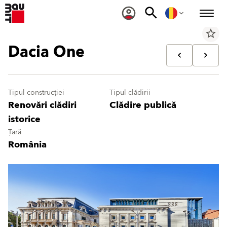
star_border
Dacia One
Tipul construcției
Tipul clădirii
Renovări clădiri
Clădire publică
istorice
Țară
România