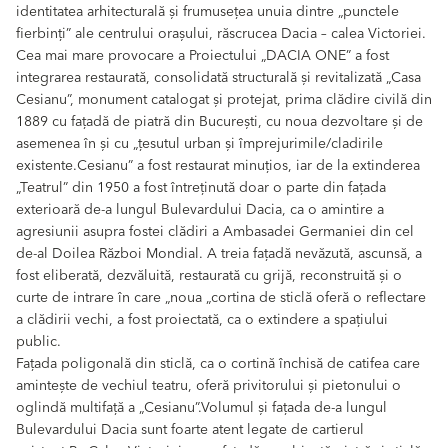
identitatea arhitecturală și frumusețea unuia dintre „punctele
fierbinți” ale centrului orașului, răscrucea Dacia – calea Victoriei.
Cea mai mare provocare a Proiectului „DACIA ONE” a fost
integrarea restaurată, consolidată structurală și revitalizată „Casa
Cesianu”, monument catalogat și protejat, prima clădire civilă din
1889 cu fațadă de piatră din București, cu noua dezvoltare și de
asemenea în și cu „țesutul urban și împrejurimile/cladirile
existente.Cesianu” a fost restaurat minuțios, iar de la extinderea
„Teatrul” din 1950 a fost întreținută doar o parte din fațada
exterioară de-a lungul Bulevardului Dacia, ca o amintire a
agresiunii asupra fostei clădiri a Ambasadei Germaniei din cel
de-al Doilea Război Mondial. A treia fațadă nevăzută, ascunsă, a
fost eliberată, dezvăluită, restaurată cu grijă, reconstruită și o
curte de intrare în care „noua „cortina de sticlă oferă o reflectare
a clădirii vechi, a fost proiectată, ca o extindere a spațiului
public.
Fațada poligonală din sticlă, ca o cortină închisă de catifea care
amintește de vechiul teatru, oferă privitorului și pietonului o
oglindă multifață a „Cesianu”.Volumul și fațada de-a lungul
Bulevardului Dacia sunt foarte atent legate de cartierul