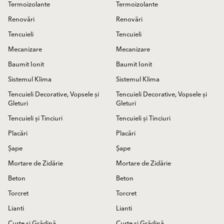
Termoizolante
Termoizolante
Renovări
Renovări
Tencuieli
Tencuieli
Mecanizare
Mecanizare
Baumit Ionit
Baumit Ionit
Sistemul Klima
Sistemul Klima
Tencuieli Decorative, Vopsele și
Tencuieli Decorative, Vopsele și
Gleturi
Gleturi
Tencuieli și Tinciuri
Tencuieli și Tinciuri
Placări
Placări
Șape
Șape
Mortare de Zidărie
Mortare de Zidărie
Beton
Beton
Torcret
Torcret
Lianti
Lianti
Curte și Grădină
Curte și Grădină