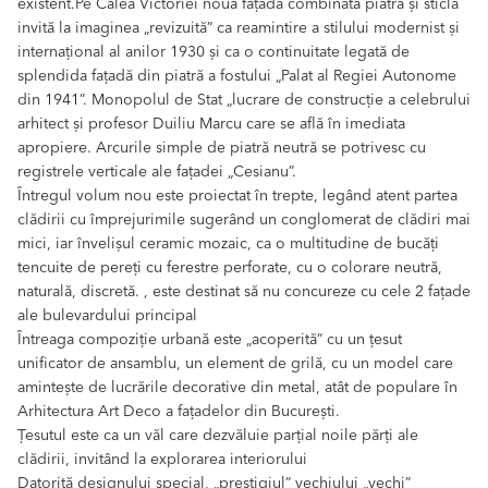
existent.Pe Calea Victoriei noua fațadă combinată piatră și sticlă
invită la imaginea „revizuită” ca reamintire a stilului modernist și
internațional al anilor 1930 și ca o continuitate legată de
splendida fațadă din piatră a fostului „Palat al Regiei Autonome
din 1941”. Monopolul de Stat „lucrare de construcție a celebrului
arhitect și profesor Duiliu Marcu care se află în imediata
apropiere. Arcurile simple de piatră neutră se potrivesc cu
registrele verticale ale fațadei „Cesianu”.
Întregul volum nou este proiectat în trepte, legând atent partea
clădirii cu împrejurimile sugerând un conglomerat de clădiri mai
mici, iar învelișul ceramic mozaic, ca o multitudine de bucăți
tencuite de pereți cu ferestre perforate, cu o colorare neutră,
naturală, discretă. , este destinat să nu concureze cu cele 2 fațade
ale bulevardului principal
Întreaga compoziție urbană este „acoperită” cu un țesut
unificator de ansamblu, un element de grilă, cu un model care
amintește de lucrările decorative din metal, atât de populare în
Arhitectura Art Deco a fațadelor din București.
Țesutul este ca un văl care dezvăluie parțial noile părți ale
clădirii, invitând la explorarea interiorului
Datorită designului special, „prestigiul” vechiului „vechi”