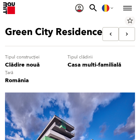
star_border
Green City Residence
Tipul construcției
Tipul clădirii
Clădire nouă
Casa multi-familială
Țară
România