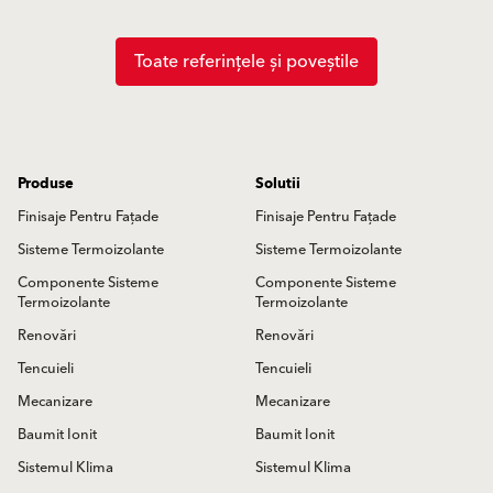
Toate referințele și poveștile
Produse
Solutii
Finisaje Pentru Fațade
Finisaje Pentru Fațade
Sisteme Termoizolante
Sisteme Termoizolante
Componente Sisteme
Componente Sisteme
Termoizolante
Termoizolante
Renovări
Renovări
Tencuieli
Tencuieli
Mecanizare
Mecanizare
Baumit Ionit
Baumit Ionit
Sistemul Klima
Sistemul Klima