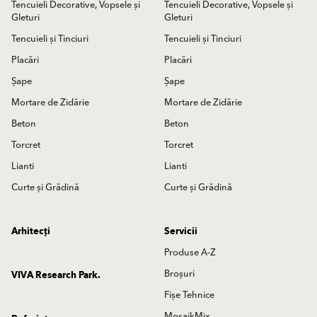
Tencuieli Decorative, Vopsele și
Tencuieli Decorative, Vopsele și
Gleturi
Gleturi
Tencuieli și Tinciuri
Tencuieli și Tinciuri
Placări
Placări
Șape
Șape
Mortare de Zidărie
Mortare de Zidărie
Beton
Beton
Torcret
Torcret
Lianti
Lianti
Curte și Grădină
Curte și Grădină
Arhitecți
Servicii
Produse A-Z
Broșuri
VIVA Research Park.
Fișe Tehnice
MosaikMix