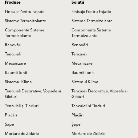
Produse
Solutii
Finisaje Pentru Fațade
Finisaje Pentru Fațade
Sisteme Termoizolante
Sisteme Termoizolante
Componente Sisteme
Componente Sisteme
Termoizolante
Termoizolante
Renovări
Renovări
Tencuieli
Tencuieli
Mecanizare
Mecanizare
Baumit Ionit
Baumit Ionit
Sistemul Klima
Sistemul Klima
Tencuieli Decorative, Vopsele și
Tencuieli Decorative, Vopsele și
Gleturi
Gleturi
Tencuieli și Tinciuri
Tencuieli și Tinciuri
Placări
Placări
Șape
Șape
Mortare de Zidărie
Mortare de Zidărie