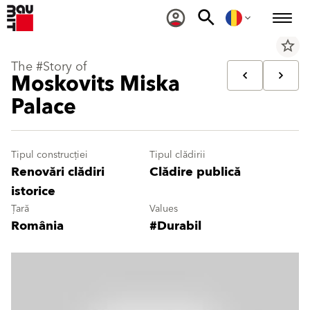
star_border
The #Story of
Moskovits Miska
Palace
Tipul construcției
Tipul clădirii
Renovări clădiri
Clădire publică
istorice
Țară
Values
România
#Durabil