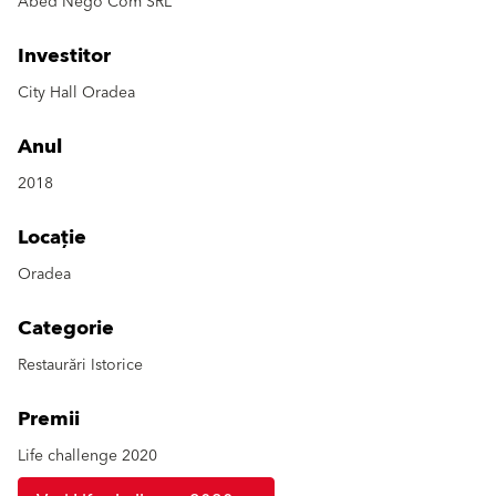
Abed Nego Com SRL
Investitor
City Hall Oradea
Anul
2018
Locație
Oradea
Categorie
Restaurări Istorice
Premii
Life challenge 2020