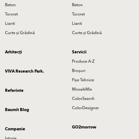
Beton
Beton
Torcret
Torcret
Lianti
Lianti
Curte și Grădină
Curte și Grădină
Arhitecți
Servicii
Produse A-Z
Broșuri
VIVA Research Park.
Fișe Tehnice
MosaikMix
Referinte
ColorSearch
ColorDesigner
Baumit Blog
GO2morrow
Companie
Istorie