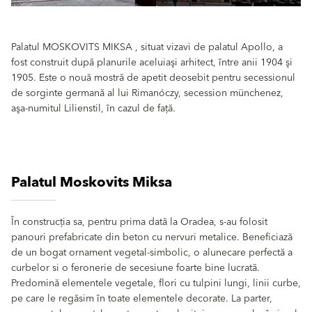
Palatul MOSKOVITS MIKSA , situat vizavi de palatul Apollo, a
fost construit după planurile aceluiaşi arhitect, între anii 1904 şi
1905. Este o nouă mostră de apetit deosebit pentru secessionul
de sorginte germană al lui Rimanóczy, secession münchenez,
aşa-numitul Lilienstil, în cazul de faţă.
Palatul Moskovits Miksa
În construcția sa, pentru prima dată la Oradea, s-au folosit
panouri prefabricate din beton cu nervuri metalice. Beneficiază
de un bogat ornament vegetal-simbolic, o alunecare perfectă a
curbelor si o feronerie de secesiune foarte bine lucrată.
Predomină elementele vegetale, flori cu tulpini lungi, linii curbe,
pe care le regăsim în toate elementele decorate. La parter,