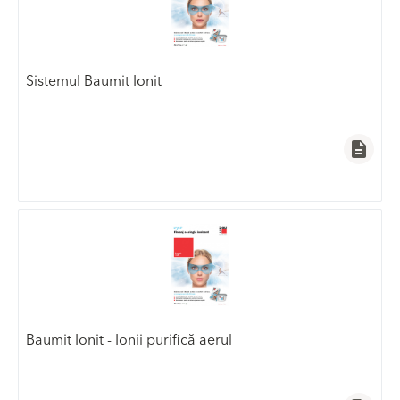
Sistemul Baumit Ionit
description
Baumit Ionit - Ionii purifică aerul