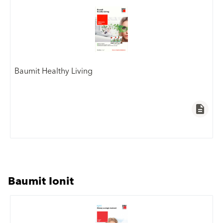
Baumit Healthy Living
description
Baumit Ionit