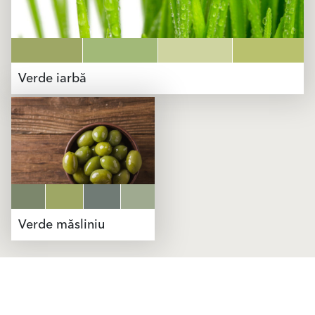
Verde iarbă
Verde măsliniu
Produse
Solutii
Finisaje Pentru Fațade
Finisaje Pentru Fațade