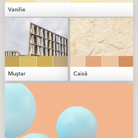
Vanilie
Muştar
Caisă