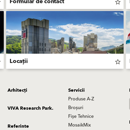
Formular de contact
der
star_border
Locații
der
star_border
Arhitecți
Servicii
Produse A-Z
Broșuri
VIVA Research Park.
Fișe Tehnice
MosaikMix
Referinte