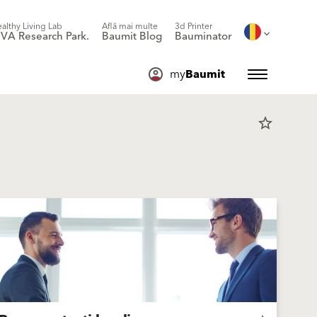
althy Living Lab
Află mai multe
3d Printer
IVA Research Park.
Baumit Blog
Bauminator
my
Baumit
star_border