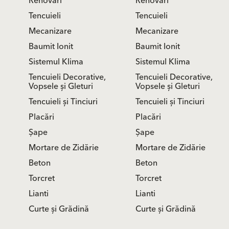
Renovări
Renovări
Tencuieli
Tencuieli
Mecanizare
Mecanizare
Baumit Ionit
Baumit Ionit
Sistemul Klima
Sistemul Klima
Tencuieli Decorative,
Tencuieli Decorative,
Vopsele și Gleturi
Vopsele și Gleturi
Tencuieli și Tinciuri
Tencuieli și Tinciuri
Placări
Placări
Șape
Șape
Mortare de Zidărie
Mortare de Zidărie
Beton
Beton
Torcret
Torcret
Lianti
Lianti
Curte și Grădină
Curte și Grădină