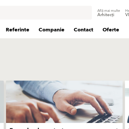
Află mai multe
He
Arhitecți
V
Referinte
Companie
Contact
Oferte