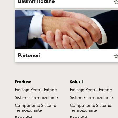
Baumit Hotline
star_bor
Parteneri
star_bor
Produse
Solutii
Finisaje Pentru Fațade
Finisaje Pentru Fațade
Sisteme Termoizolante
Sisteme Termoizolante
Componente Sisteme
Componente Sisteme
Termoizolante
Termoizolante