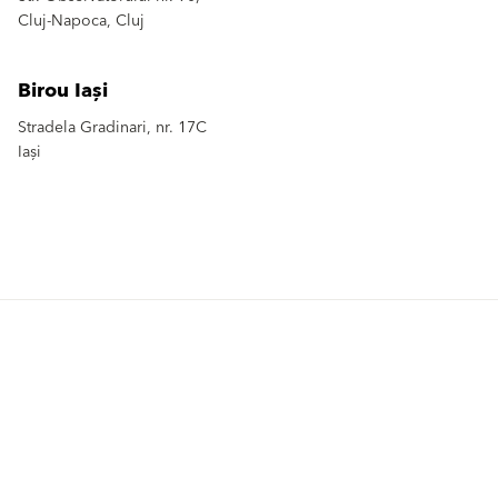
Cluj-Napoca, Cluj
Birou Iași
Stradela Gradinari, nr. 17C
Iași
Produse
Solutii
Finisaje Pentru Fațade
Finisaje Pentru Fațade
Sisteme Termoizolante
Sisteme Termoizolante
Componente Sisteme
Componente Sisteme
Termoizolante
Termoizolante
Renovări
Renovări