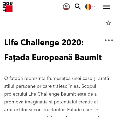
star_border
Life Challenge 2020:
Fațada Europeană Baumit
O fațadă reprezintă frumusețea unei case și arată
stilul persoanelor care trăiesc în ea. Scopul
proiectului Life Challenge Baumit este de a
promova imaginația și potențialul creativ al
arhitecților și constructorilor. Fațade care se