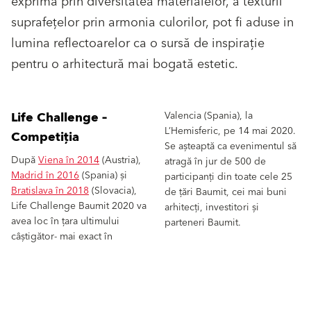
exprimă prin diversitatea materialelor, a texturii
suprafețelor prin armonia culorilor, pot fi aduse in
lumina reflectoarelor ca o sursă de inspirație
pentru o arhitectură mai bogată estetic.
Life Challenge –
Valencia (Spania), la
L’Hemisferic, pe 14 mai 2020.
Competiția
Se așteaptă ca evenimentul să
După
Viena în 2014
(Austria),
atragă în jur de 500 de
Madrid în 2016
(Spania) și
participanți din toate cele 25
Bratislava în 2018
(Slovacia),
de țări Baumit, cei mai buni
Life Challenge Baumit 2020 va
arhitecți, investitori și
avea loc în țara ultimului
parteneri Baumit.
câștigător- mai exact în