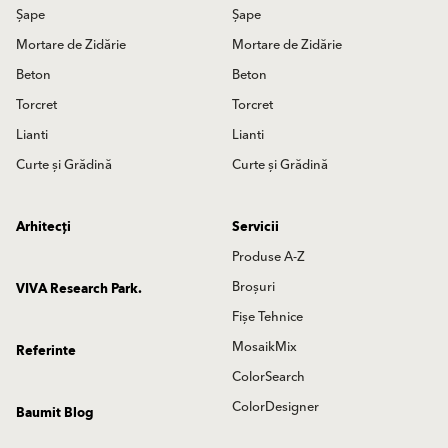
Șape
Șape
Mortare de Zidărie
Mortare de Zidărie
Beton
Beton
Torcret
Torcret
Lianti
Lianti
Curte și Grădină
Curte și Grădină
Arhitecți
Servicii
Produse A-Z
Broșuri
VIVA Research Park.
Fișe Tehnice
MosaikMix
Referinte
ColorSearch
ColorDesigner
Baumit Blog