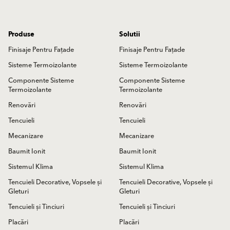
Produse
Solutii
Finisaje Pentru Fațade
Finisaje Pentru Fațade
Sisteme Termoizolante
Sisteme Termoizolante
Componente Sisteme
Componente Sisteme
Termoizolante
Termoizolante
Renovări
Renovări
Tencuieli
Tencuieli
Mecanizare
Mecanizare
Baumit Ionit
Baumit Ionit
Sistemul Klima
Sistemul Klima
Tencuieli Decorative, Vopsele și
Tencuieli Decorative, Vopsele și
Gleturi
Gleturi
Tencuieli și Tinciuri
Tencuieli și Tinciuri
Placări
Placări