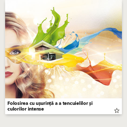
Folosirea cu ușurință a a tencuielilor și
culorilor intense
star_border