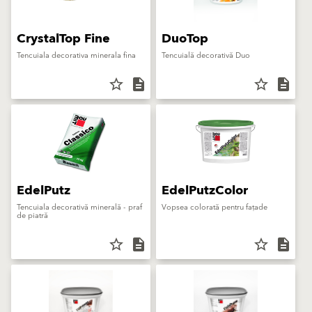
CrystalTop Fine
DuoTop
Tencuiala decorativa minerala fina
Tencuială decorativă Duo
star_border
description
star_border
description
EdelPutz
EdelPutzColor
Tencuiala decorativă minerală - praf
Vopsea colorată pentru fațade
de piatră
star_border
description
star_border
description