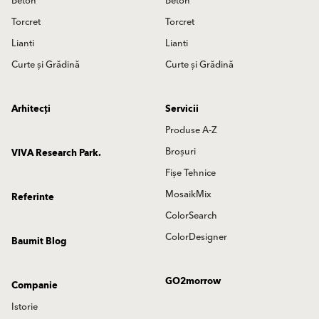
Beton
Beton
Torcret
Torcret
Lianti
Lianti
Curte și Grădină
Curte și Grădină
Arhitecți
Servicii
Produse A-Z
Broșuri
VIVA Research Park.
Fișe Tehnice
MosaikMix
Referinte
ColorSearch
ColorDesigner
Baumit Blog
GO2morrow
Companie
Istorie