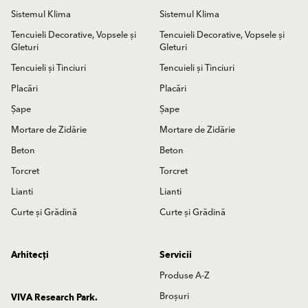
Sistemul Klima
Sistemul Klima
Tencuieli Decorative, Vopsele și
Tencuieli Decorative, Vopsele și
Gleturi
Gleturi
Tencuieli și Tinciuri
Tencuieli și Tinciuri
Placări
Placări
Șape
Șape
Mortare de Zidărie
Mortare de Zidărie
Beton
Beton
Torcret
Torcret
Lianti
Lianti
Curte și Grădină
Curte și Grădină
Arhitecți
Servicii
Produse A-Z
Broșuri
VIVA Research Park.