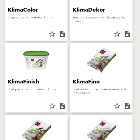
KlimaColor
KlimaDekor
Vopsea pentru interior Klima
Tencuiala decorativa de var pentru
interior
star_border
description
star_border
description
KlimaFinish
KlimaFino
Glet pasta pentru interior Klima
Glet de var cu aplicare manuală și
mecanizată
star_border
description
star_border
description