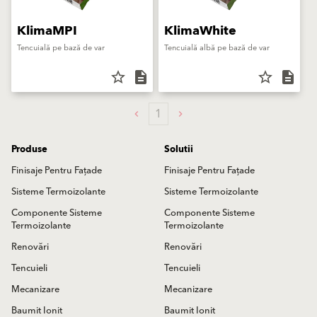
KlimaMPI
KlimaWhite
Tencuială pe bază de var
Tencuială albă pe bază de var
star_border
description
star_border
description
1
Produse
Solutii
Finisaje Pentru Fațade
Finisaje Pentru Fațade
Sisteme Termoizolante
Sisteme Termoizolante
Componente Sisteme
Componente Sisteme
Termoizolante
Termoizolante
Renovări
Renovări
Tencuieli
Tencuieli
Mecanizare
Mecanizare
Baumit Ionit
Baumit Ionit