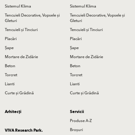
Sistemul Klima
Sistemul Klima
Tencuieli Decorative, Vopsele și
Tencuieli Decorative, Vopsele și
Gleturi
Gleturi
Tencuieli și Tinciuri
Tencuieli și Tinciuri
Placări
Placări
Șape
Șape
Mortare de Zidărie
Mortare de Zidărie
Beton
Beton
Torcret
Torcret
Lianti
Lianti
Curte și Grădină
Curte și Grădină
Arhitecți
Servicii
Produse A-Z
Broșuri
VIVA Research Park.