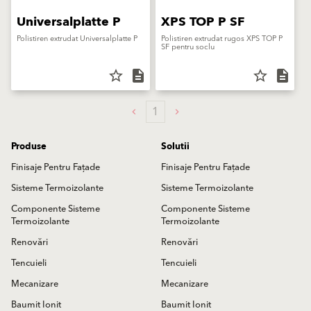
Universalplatte P
XPS TOP P SF
Polistiren extrudat Universalplatte P
Polistiren extrudat rugos XPS TOP P
SF pentru soclu
star_border
description
star_border
description
1
Produse
Solutii
Finisaje Pentru Fațade
Finisaje Pentru Fațade
Sisteme Termoizolante
Sisteme Termoizolante
Componente Sisteme
Componente Sisteme
Termoizolante
Termoizolante
Renovări
Renovări
Tencuieli
Tencuieli
Mecanizare
Mecanizare
Baumit Ionit
Baumit Ionit