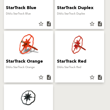
StarTrack Blue
StarTrack Duplex
Diblu StarTrack Blue
Diblu StarTrack Duplex
star_border
description
star_border
description
StarTrack Orange
StarTrack Red
Diblu StarTrack Orange
Diblu StarTrack Red
star_border
description
star_border
description