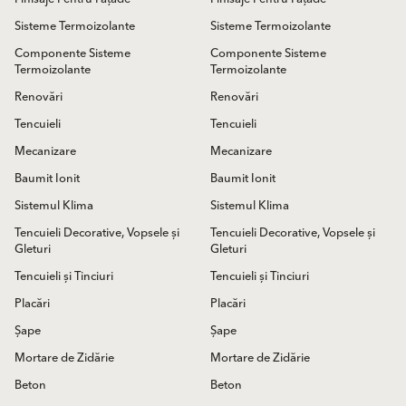
Sisteme Termoizolante
Sisteme Termoizolante
Componente Sisteme
Componente Sisteme
Termoizolante
Termoizolante
Renovări
Renovări
Tencuieli
Tencuieli
Mecanizare
Mecanizare
Baumit Ionit
Baumit Ionit
Sistemul Klima
Sistemul Klima
Tencuieli Decorative, Vopsele și
Tencuieli Decorative, Vopsele și
Gleturi
Gleturi
Tencuieli și Tinciuri
Tencuieli și Tinciuri
Placări
Placări
Șape
Șape
Mortare de Zidărie
Mortare de Zidărie
Beton
Beton