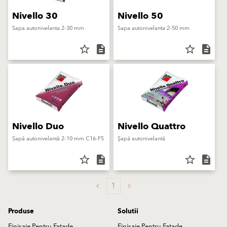
Nivello 30
Nivello 50
Sapa autonivelanta 2-30 mm
Sapa autonivelanta 2-50 mm
star_border
description
star_border
description
Nivello Duo
Nivello Quattro
Șapă autonivelantă 2-10 mm C16-F5
Şapă autonivelantă
star_border
description
star_border
description
1
Produse
Solutii
Finisaje Pentru Fațade
Finisaje Pentru Fațade