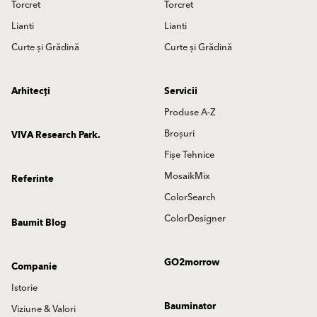
Torcret
Torcret
Lianti
Lianti
Curte și Grădină
Curte și Grădină
Arhitecți
Servicii
Produse A-Z
Broșuri
VIVA Research Park.
Fișe Tehnice
MosaikMix
Referinte
ColorSearch
ColorDesigner
Baumit Blog
GO2morrow
Companie
Istorie
Bauminator
Viziune & Valori